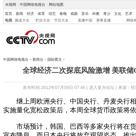
央视网
|
中国网络电视台
|
网站地图
首页
新闻
经济
体育
综艺
春晚
戏曲
音乐
科教
青少
文化
艺术
电视
频道大全
栏目大全
节目大全
直播中国
赛事直播
网络
中国网络电视台
>
新闻台
>
国际图文
>
全球经济二次探底风险激增 美联储Q
发布时间:2012年07月09日 07:45 |
进入复兴论坛
| 来源：经
继上周欧洲央行、中国央行、丹麦央行相
实施量化宽松政策后，本周全球货币政策将依
市场预计，韩国、巴西等多家央行将在货
宣布降息，而日本央行将放弃观望姿态，推