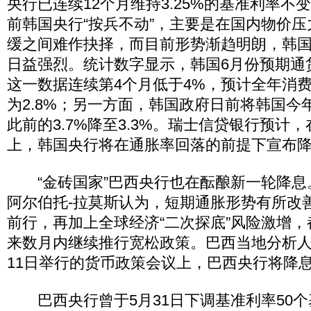
央行已连续12个月维持3.25%的基准利率不
前韩国央行“按兵不动”，主要是在国内物价
缓之间难作抉择，而目前形势渐趋明朗，韩
日益强烈。统计数字显示，韩国6月份预期通货
这一数据连续第4个月低于4%，预计全年消
为2.8%；另一方面，韩国政府日前将韩国今
此前的3.7%降至3.3%。瑞士信贷银行预计
上，韩国央行将在通胀率回落的前提下宣布
“金砖国家”巴西央行也在酝酿新一轮降息
阿尔伯托-拉莫斯认为，短期通胀形势有所改
前行，再加上全球经济“二次探底”风险激增
来数月内继续推行宽松政策。巴西当地分析人
11日举行的货币政策会议上，巴西央行将降息
巴西央行曾于5月31日下调基准利率50个基