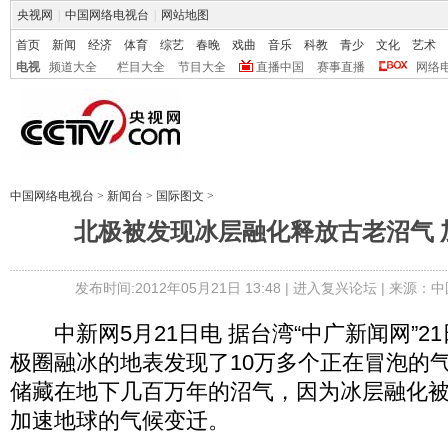
央视网
|
中国网络电视台
|
网站地图
首页
新闻
经济
体育
综艺
春晚
戏曲
音乐
科教
青少
文化
艺术
电视
频道大全
栏目大全
节目大全
直播中国
赛事直播
网络
中国网络电视台
>
新闻台
>
国际图文
>
北极被发现冰层融化释放古老沼气 
发布时间:2012年05月21日 13:48 |
进入复兴论坛
| 来源：中
中新网5月21日电 据台湾“中广新闻网”2
极圈融冰的地表发现了10万多个正在冒泡的
储藏在地下几百万年的沼气，因为冰层融化
加速地球的气候变迁。