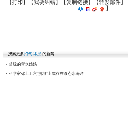
【
打印
】【
我要纠错
】【
复制链接
】【
转发邮件
】
】
搜索更多
沼气
冰层
的新闻
曾经的背水姑娘
科学家称土卫六“提坦”上或存在液态水海洋