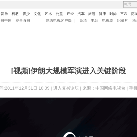
音乐
科教
青少
文化
艺术
公益
产经
汽车
旅游
健康
时尚
三农
商
直播中国
赛事直播
网络电视客户端
|
高清
电影
电视剧
纪录片
动
[视频]伊朗大规模军演进入关键阶段
:2011年12月31日 10:39 |
进入复兴论坛
| 来源：中国网络电视台 |
手