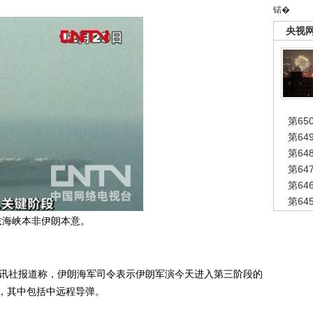
锘�
央视
第65
第6
第6
第6
第6
第6
兹海峡本非伊朗本意。
讯社报道称，伊朗海军司令表示伊朗军演今天进入第三阶段的
，其中包括中远程导弹。