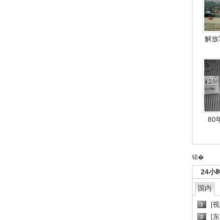
解放
80
锘�
24小
国内
[
1
[
2