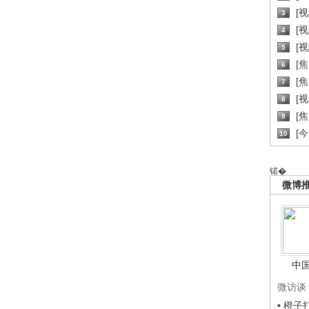
[
3
[
4
[
5
[
6
[焦
7
[
8
[
9
[
10
锘�
微博
中
微访谈
• 橙