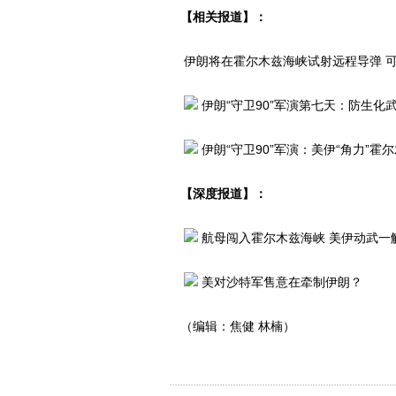
【相关报道】：
伊朗将在霍尔木兹海峡试射远程导弹 
伊朗“守卫90”军演第七天：防生化
伊朗“守卫90”军演：美伊“角力”霍
【深度报道】：
航母闯入霍尔木兹海峡 美伊动武一
美对沙特军售意在牵制伊朗？
（编辑：焦健 林楠）