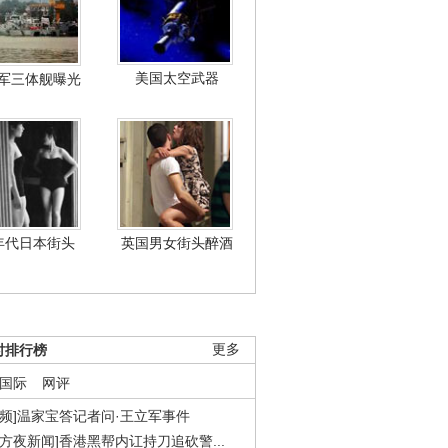
美国太空武器
军三体舰曝光
年代日本街头
英国男女街头醉酒
时排行榜
更多
国际
网评
视频]温家宝答记者问·王立军事件
东方夜新闻]香港黑帮内讧持刀追砍警...