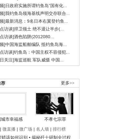
视频]日政府实施所谓钓鱼岛“国有化...
视频]我钓鱼岛领海基线声明交存联合...
视频]最新消息：9名日本右翼登钓鱼...
焦点访谈]捍卫领土 绝不退让半步(...
点访谈]酒色陷阱(2012080...
视频]中国海监船舶编队 抵钓鱼岛海...
焦点访谈]钓鱼岛：中国主权不容侵犯...
今日关注]海监巡航 军队威慑 中国...
推荐
更多>>
国城市幸福感
不孝七宗罪
|
微直播
|
微广场
|
名人墙
|
排行榜
子打蜡该如何识别
• 揭秘歼十研制全过程