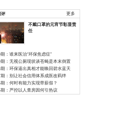
网评
更多
不戴口罩的元宵节彰显责
任
0期：谁来医治“环保焦虑症”
49期：无视公厕现状谈苍蝇是本末倒置
48期：环保逼出真相才能唤回碧水蓝天
47期：别让社会信用体系成医改羁绊
46期：何时有能力实现带薪假？
45期：严控以人查房因何引热议