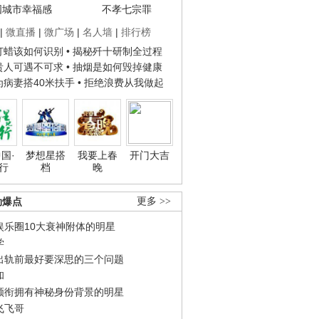
国城市幸福感
不孝七宗罪
|
微直播
|
微广场
|
名人墙
|
排行榜
子打蜡该如何识别
• 揭秘歼十研制全过程
种贵人可遇不可求
• 抽烟是如何毁掉健康
人为病妻搭40米扶手
• 拒绝浪费从我做起
国·
梦想星搭
我要上春
开门大吉
行
档
晚
劲爆点
更多 >>
娱乐圈10大衰神附体的明星
学
出轨前最好要深思的三个问题
和
领衔拥有神秘身份背景的明星
飞飞哥