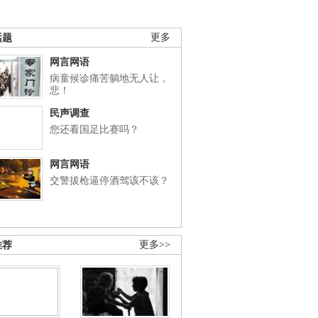
话题
更多
网言网语
病童候诊痛苦躺地无人让，
悲！
民声调查
您还看国足比赛吗？
网言网语
交警拔枪逼停酒驾该不该？
推荐
更多>>