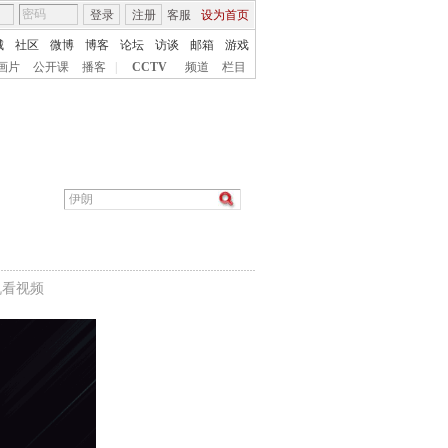
登录
注册
客服
设为首页
城
社区
微博
博客
论坛
访谈
邮箱
游戏
画片
公开课
播客
|
CCTV
频道
栏目
机看视频