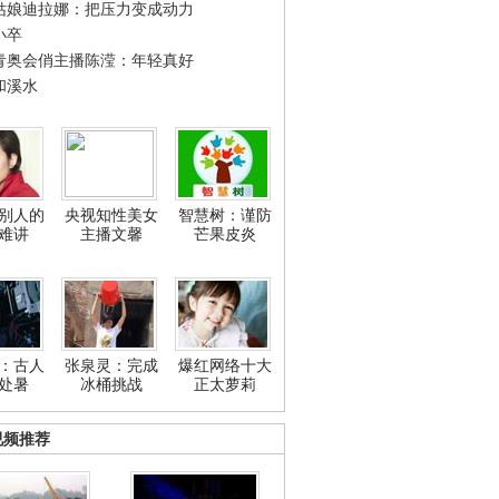
姑娘迪拉娜：把压力变成动力
小卒
青奥会俏主播陈滢：年轻真好
和溪水
别人的
央视知性美女
智慧树：谨防
难讲
主播文馨
芒果皮炎
：古人
张泉灵：完成
爆红网络十大
处暑
冰桶挑战
正太萝莉
视频推荐