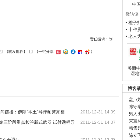
中
微访谈
• 橙
• 十
• 老
责任编辑：刘一
接
】【
转发邮件
】【
】
【一键分享
】
美丽中
湿地
博客
盘点
陈守
新闻链接：伊朗“本土”导弹频繁亮相
2011-12-31 14:09
男人
宋宝
：第三阶段重点检验新式武器 试射远程导
2011-12-31 14:07
韩雪
陈立
称不会退让
2011-12-31 12:28