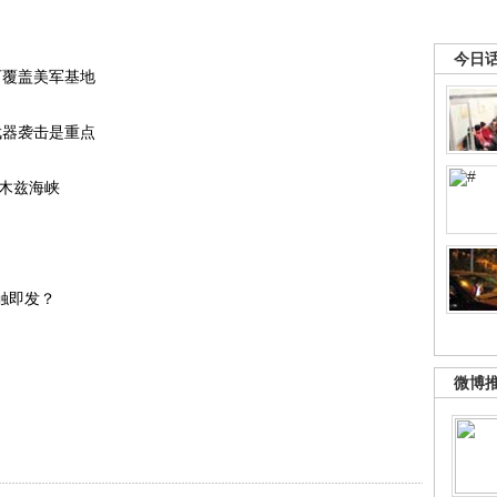
今日
可覆盖美军基地
武器袭击是重点
尔木兹海峡
触即发？
微博