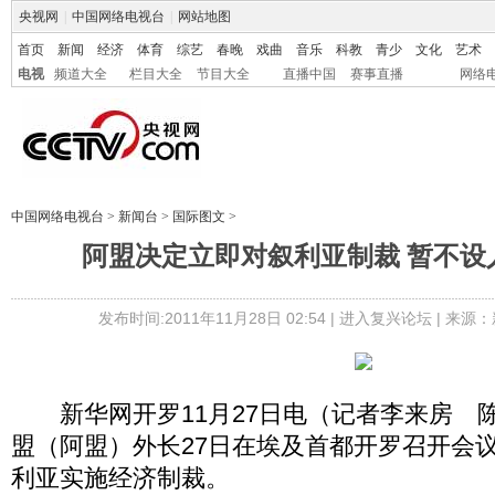
央视网
|
中国网络电视台
|
网站地图
首页
新闻
经济
体育
综艺
春晚
戏曲
音乐
科教
青少
文化
艺术
电视
频道大全
栏目大全
节目大全
直播中国
赛事直播
网络
中国网络电视台
>
新闻台
>
国际图文
>
阿盟决定立即对叙利亚制裁 暂不设
发布时间:2011年11月28日 02:54 |
进入复兴论坛
| 来源：
新华网开罗11月27日电（记者李来房 
盟（阿盟）外长27日在埃及首都开罗召开会
利亚实施经济制裁。