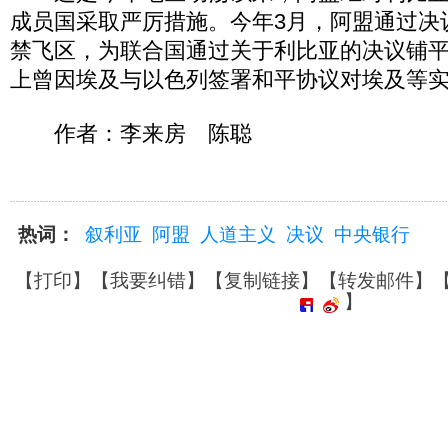
成员国采取严厉措施。今年3月，阿盟通过决
禁飞区，为联合国通过关于利比亚的决议铺
上曾因埃及与以色列签署和平协议对埃及等
作者：李来房 陈聪
热词：
叙利亚
阿盟
人道主义
决议
中央银行
【
打印
】【
我要纠错
】【
复制链接
】【
转发邮件
】
】