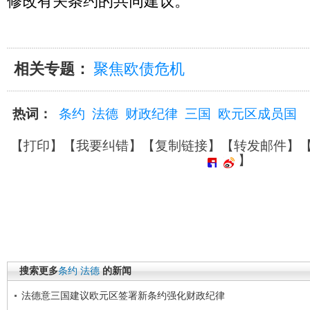
修改有关条约的共同建议。
相关专题：
聚焦欧债危机
热词：
条约
法德
财政纪律
三国
欧元区成员国
【
打印
】【
我要纠错
】【
复制链接
】【
转发邮件
】
】
搜索更多
条约
法德
的新闻
法德意三国建议欧元区签署新条约强化财政纪律