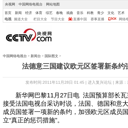
央视网
|
中国网络电视台
|
网站地图
首页
新闻
经济
体育
综艺
春晚
戏曲
音乐
科教
青少
文化
艺术
电视
频道大全
栏目大全
节目大全
直播中国
赛事直播
网络
中国网络电视台
>
新闻台
>
国际图文
>
法德意三国建议欧元区签署新条约
发布时间:2011年11月28日 01:45 |
进入复兴论坛
| 来源：
新华网巴黎11月27日电 法国预算部长瓦莱
接受法国电视台采访时说，法国、德国和意
成员国签署一项新的条约，加强欧元区成员
立“真正的惩罚措施”。