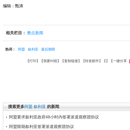
编辑：甄涛
相关栏目：
整点新闻
热词：
阿盟
叙利亚
最后期限
【
打印
】【
我要纠错
】【
复制链接
】【
转发邮件
】【
】
【一键分享
搜索更多
阿盟
叙利亚
的新闻
阿盟要求叙利亚政府48小时内签署派遣观察团协议
阿盟限期叙利亚签署派遣观察团协议