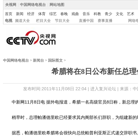
央视网
|
中国网络电视台
|
网站地图
首页
新闻
经济
体育
综艺
春晚
戏曲
音乐
科教
青少
文化
艺术
电视
频道大全
栏目大全
节目大全
直播中国
赛事直播
网络
中国网络电视台
>
新闻台
>
国际图文
>
希腊将在8日公布新任总理
发布时间:2011年11月08日 22:04 |
进入复兴论坛
| 来源：中
中新网11月8日电 据外电报道，希腊一名高级官员8日称，新总理
稍早时，总理帕潘德里欧已经要求其内阁部长们辞职，为组建新的
据悉，帕潘德里欧希腊将会很快向总统帕普利亚斯正式递交辞职书