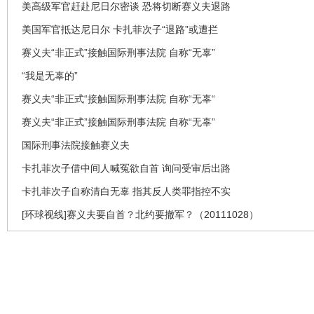
美高级军官赶赴尼日尔密谈 恐将切断赛义夫退路
美国军官抵达尼日尔 卡扎菲次子“退路”或遭拦
赛义夫“非正式”接触国际刑事法院 自称“无辜”
“我是无辜的”
赛义夫“非正式“接触国际刑事法院 自称“无辜“
赛义夫“非正式”接触国际刑事法院 自称“无辜”
国际刑事法院接触赛义夫
卡扎菲次子借中间人喊冤欲自首 询问受审后出路
卡扎菲次子自称清白无辜 指其反人类罪指控不实
[环球视线]赛义夫要自首？北约要撤军？（20111028）