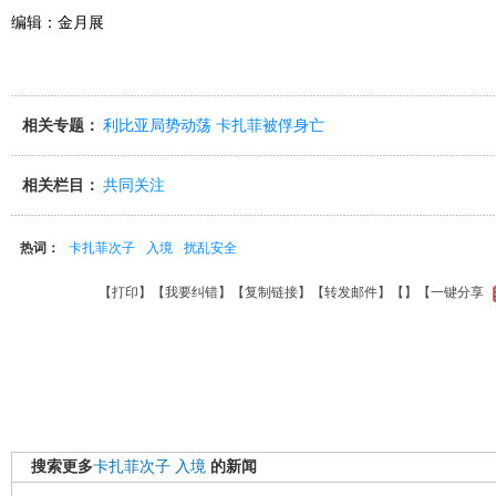
编辑：金月展
相关专题：
利比亚局势动荡 卡扎菲被俘身亡
相关栏目：
共同关注
热词：
卡扎菲次子
入境
扰乱安全
【
打印
】【
我要纠错
】【
复制链接
】【
转发邮件
】【
】
【一键分享
搜索更多
卡扎菲次子
入境
的新闻