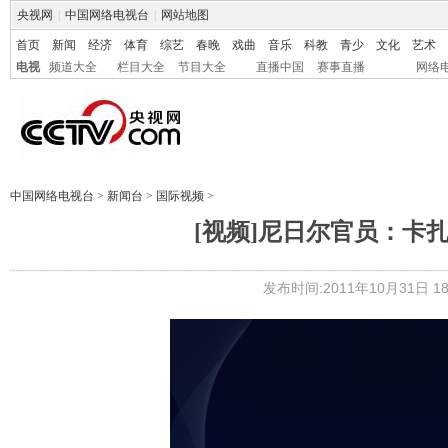
央视网
|
中国网络电视台
|
网站地图
首页
新闻
经济
体育
综艺
春晚
戏曲
音乐
科教
青少
文化
艺术
电视
频道大全
栏目大全
节目大全
直播中国
赛事直播
网络
中国网络电视台
>
新闻台
>
国际视频
>
[视频]尼日尔官员：卡
发布时间:2011年10月31日 18: