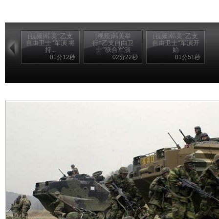
[视频]韩美“乙支
[视频]韩美举
[视频]韩美“乙支
自由卫士”军演 将
行“乙支自由卫
自由卫士”军演开
持...
士”联合军演
始
01分12秒
02分22秒
01分51秒