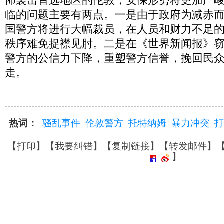
怖袭击首选地区的伦敦，安保形势将更加严
临的问题主要有两点。一是由于政府为减赤
国警方将进行大幅裁员，在人员和财力不足
秩序难免捉襟见肘。二是在《世界新闻报》
警方的公信力下降，重塑警方信誉，挽回民
走。
热词：
骚乱事件
伦敦警方
托特纳姆
暴力冲突
打
【
打印
】【
我要纠错
】【
复制链接
】【
转发邮件
】
】