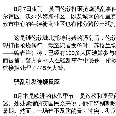
8月7日夜间，英国伦敦打砸抢烧骚乱事件
尔德区、沃尔瑟姆斯托区，以及城南的布里
敦市中心的牛津街商业区也有部分路段出现
这是继伦敦城北托特纳姆的骚乱后，伦敦
现打砸抢烧暴行。截至记者发稿时，苏格兰
——编者注）称，已经有100多人因涉嫌参
而被捕，警方有35人在骚乱事件中受伤，伦
就接报处理了445次火警。
骚乱引发连锁反应
8月本是欧洲的休假季节，是放松和享受
迷、处处紧缩的英国民众来说，他们特别期
暑期。然而，一场猝不及防的暴力冲突，彻