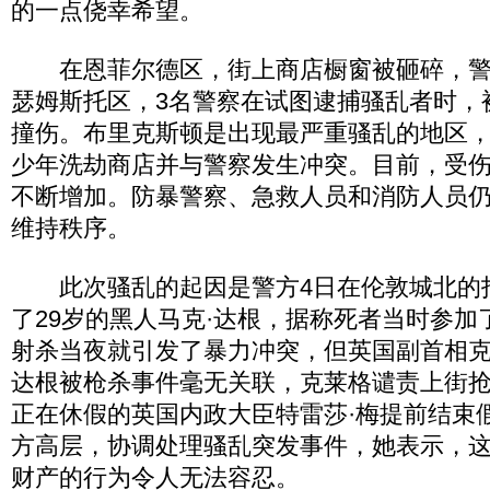
的一点侥幸希望。
在恩菲尔德区，街上商店橱窗被砸碎，警
瑟姆斯托区，3名警察在试图逮捕骚乱者时，
撞伤。布里克斯顿是出现最严重骚乱的地区，
少年洗劫商店并与警察发生冲突。目前，受
不断增加。防暴警察、急救人员和消防人员
维持秩序。
此次骚乱的起因是警方4日在伦敦城北的
了29岁的黑人马克·达根，据称死者当时参加
射杀当夜就引发了暴力冲突，但英国副首相克
达根被枪杀事件毫无关联，克莱格谴责上街抢
正在休假的英国内政大臣特雷莎·梅提前结束
方高层，协调处理骚乱突发事件，她表示，
财产的行为令人无法容忍。