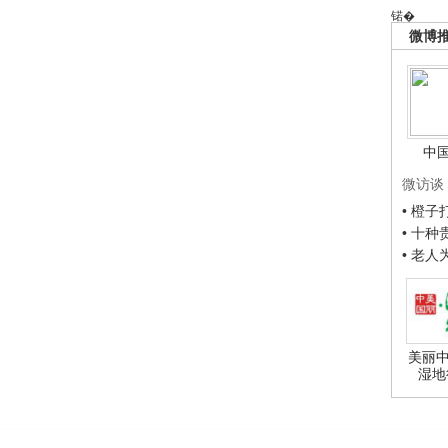
锘�
微博
中
微访谈
• 橙
• 十
• 老
美丽中
湿地