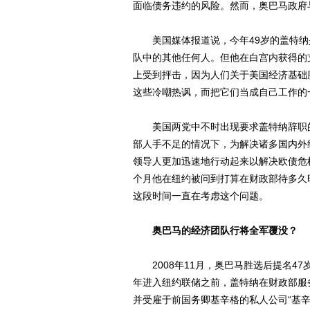
面临债务违约的风险。然而，奥巴马政府
美国媒体报道说，今年49岁的盖特纳
队中的其他任何人。但他在白宫内获得的
上受到抨击，因为人们关于美国经济基础
这些冷嘲热讽，而把它们当成自己工作的
美国两党中不时出现要求盖特纳辞职的
部人手不足的情况下，为解决诸多国内外
领导人更加迅速地行动起来以解决欧债危
个月他在纽约被问到打算在财政部待多久
这段时间一直在考虑这个问题。
奥巴马的经济团队行将全军覆没？
2008年11月，奥巴马胜选后提名47岁
年进入纽约联储之前，盖特纳在财政部服
并受雇于前国务卿基辛格的私人公司“基辛