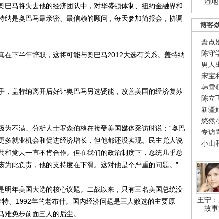
湿地
巴马将失去他的经济团队中，对华盛顿体制、纽约金融界和
特纳是奥巴马最亲密、最信赖的顾问，每天参加简报会，协调
博客
盘点
陈守
下半年辞职，这将可能与奥巴马2012大选有关系。盖特纳
男人
宋宝
韩雪
，盖特纳离开后好让奥巴马另选贤能，改善美国的经济复苏
陈立
新疆
悠然
为不满。分析人士罗森伯格在接受美国媒体采访时说：“奥巴
专访
更多就业机会和促进经济增长，但他都还没实现。民主党人说
小山
共和党人一直不肯合作。但在我们的政治制度下，总统几乎总
该为此负责，他的支持度在下滑。这对他是个严重的问题。”
明年美国大选的核心议题。二战以来，只有三名美国总统没
王宁：
的卡特、1992年的老布什。国内经济问题是三人败选的主要原
故事
马难免步前面三人的后尘。