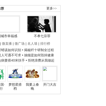
推荐
更多>>
国城市幸福感
不孝七宗罪
|
微直播
|
微广场
|
名人墙
|
排行榜
子打蜡该如何识别
• 揭秘歼十研制全过程
种贵人可遇不可求
• 抽烟是如何毁掉健康
人为病妻搭40米扶手
• 拒绝浪费从我做起
国·
梦想星搭
我要上春
开门大吉
行
档
晚