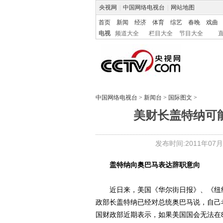
央视网
|
中国网络电视台
|
网站地图
首页
新闻
经济
体育
综艺
春晚
戏曲
电视
频道大全
栏目大全
节目大全
中国网络电视台
>
新闻台
>
国际图文
>
美财长盖特纳可
发布时间:2011年07月03
盖特纳向奥巴马表达辞职意向
近日来，美国《华尔街日报》、《纽约
政部长盖特纳已经对总统奥巴马说，自己
国财政部近期表示，如果美国国会无法在8