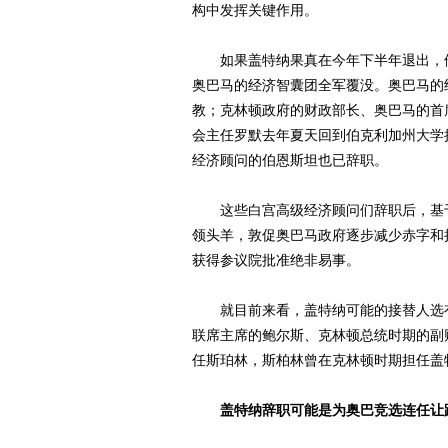
构中发挥关键作用。
如果盖特纳果真在今年下半年退出，他
奥巴马的经济智囊团全军覆没。奥巴马的
教；克林顿政府的财政部长、奥巴马的首
会主任罗默去年夏天回到伯克利加州大学
经济顾问的伯恩斯坦也已辞职。
这些白宫高级经济顾问们辞职后，基于
领头羊，敦促奥巴马政府逐步减少赤字和
获得参议院批准绝非易事。
就目前来看，盖特纳可能的接替人选有
联席主席的鲍尔斯、克林顿总统时期的副
任斯珀林，斯柏林曾在克林顿时期担任盖
盖特纳辞职可能是为奥巴竞选连任让