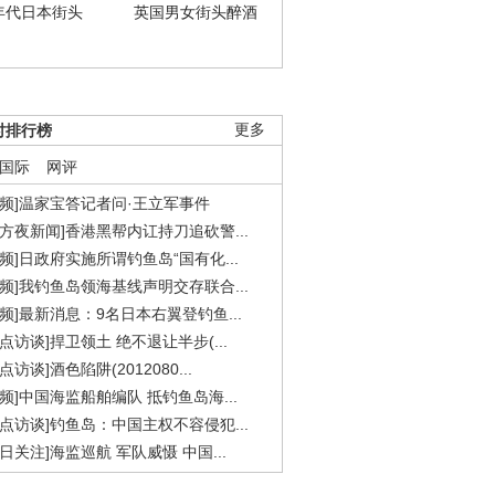
年代日本街头
英国男女街头醉酒
时排行榜
更多
国际
网评
视频]温家宝答记者问·王立军事件
东方夜新闻]香港黑帮内讧持刀追砍警...
视频]日政府实施所谓钓鱼岛“国有化...
视频]我钓鱼岛领海基线声明交存联合...
视频]最新消息：9名日本右翼登钓鱼...
焦点访谈]捍卫领土 绝不退让半步(...
点访谈]酒色陷阱(2012080...
视频]中国海监船舶编队 抵钓鱼岛海...
焦点访谈]钓鱼岛：中国主权不容侵犯...
今日关注]海监巡航 军队威慑 中国...