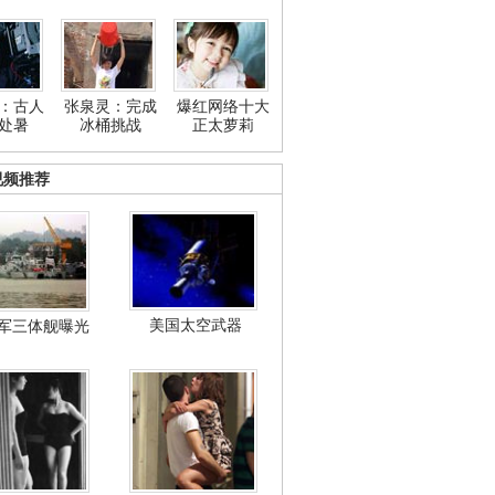
：古人
张泉灵：完成
爆红网络十大
处暑
冰桶挑战
正太萝莉
视频推荐
美国太空武器
军三体舰曝光