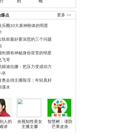
行
档
晚
劲爆点
更多 >>
娱乐圈10大衰神附体的明星
学
出轨前最好要深思的三个问题
和
领衔拥有神秘身份背景的明星
飞飞哥
姑娘迪拉娜：把压力变成动力
小卒
青奥会俏主播陈滢：年轻真好
和溪水
别人的
央视知性美女
智慧树：谨防
难讲
主播文馨
芒果皮炎