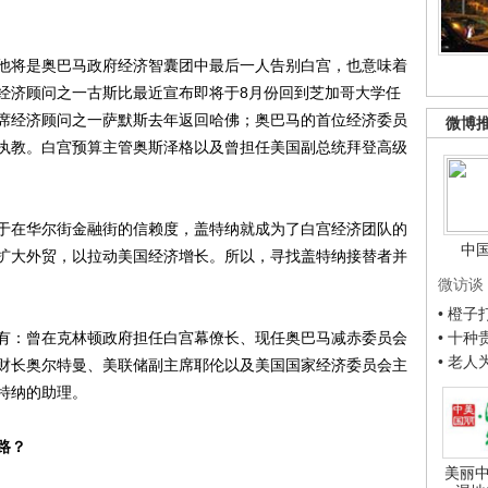
将是奥巴马政府经济智囊团中最后一人告别白宫，也意味着
经济顾问之一古斯比最近宣布即将于8月份回到芝加哥大学任
席经济顾问之一萨默斯去年返回哈佛；奥巴马的首位经济委员
微博
执教。白宫预算主管奥斯泽格以及曾担任美国副总统拜登高级
在华尔街金融街的信赖度，盖特纳就成为了白宫经济团队的
中
扩大外贸，以拉动美国经济增长。所以，寻找盖特纳接替者并
微访谈
• 橙
：曾在克林顿政府担任白宫幕僚长、现任奥巴马减赤委员会
• 十
• 老
财长奥尔特曼、美联储副主席耶伦以及美国国家经济委员会主
特纳的助理。
路？
美丽中