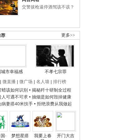
交警拔枪逼停酒驾该不该？
推荐
更多>>
国城市幸福感
不孝七宗罪
|
微直播
|
微广场
|
名人墙
|
排行榜
子打蜡该如何识别
• 揭秘歼十研制全过程
种贵人可遇不可求
• 抽烟是如何毁掉健康
人为病妻搭40米扶手
• 拒绝浪费从我做起
国·
梦想星搭
我要上春
开门大吉