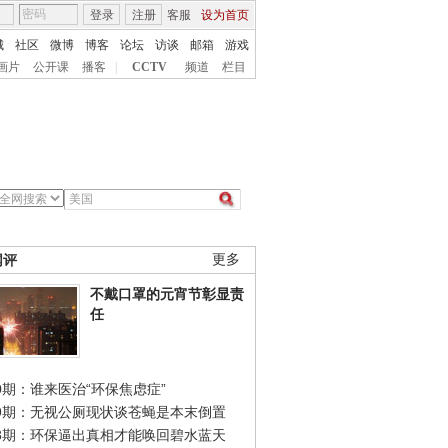
登录
注册
客服
设为首页
城
社区
微博
博客
论坛
访谈
邮箱
游戏
画片
公开课
播客
|
CCTV
频道
栏目
网评
更多
不戴口罩的元宵节彰显责
任
0期：谁来医治“环保焦虑症”
49期：无视公厕现状谈苍蝇是本末倒置
48期：环保逼出真相才能唤回碧水蓝天