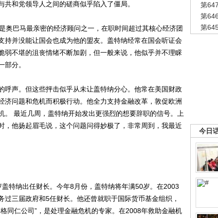
与共和党领导人之间的磋商似乎陷入了僵局。
第6
第6
第6
是奥巴马最亲密的经济顾问之一，在职时间超过其核心经济团
支持并没能让国会也成为他的盟友。盖特纳经常在国会听证会
脆弱不堪的沮丧情绪不断加剧，但一般来说，他似乎并不理睬
一部分。
呼声。但这些抨击似乎从未让盖特纳分心。他常在美国财政
经济问题和危机而积极行动。他全力支持金融改革，敦促欧洲
机。 最近几周，盖特纳开始发出更强烈的想要辞职的信号。上
时，他扬起眉毛说，这个问题问得妙极了，非常周到，我最近
今日
盖特纳出任财长。今年8月份，盖特纳将年满50岁。在2003
务过三届政府和5任财长。他还曾就职于国际货币基金组织，
格同仁公司”，是处理金融危机的专家。在2008年救助金融机