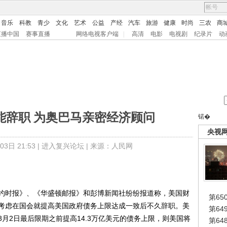
音乐
科教
青少
文化
艺术
公益
产经
汽车
旅游
健康
时尚
三农
商
直播中国
赛事直播
网络电视客户端
|
高清
电影
电视剧
纪录片
动
能辞职 为奥巴马亲密经济顾问
锘�
央视
日 21:53 |
进入复兴论坛
| 来源：人民网
时报》、《华盛顿邮报》和彭博新闻社纷纷报道称，美国财
第65
考虑在国会就提高美国政府债务上限达成一致后不久辞职。美
第6
月2日最后限期之前提高14.3万亿美元的债务上限，则美国将
第6