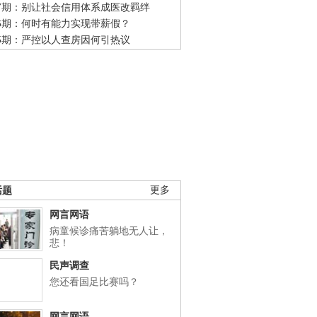
47期：别让社会信用体系成医改羁绊
46期：何时有能力实现带薪假？
45期：严控以人查房因何引热议
话题
更多
网言网语
病童候诊痛苦躺地无人让，
悲！
民声调查
您还看国足比赛吗？
网言网语