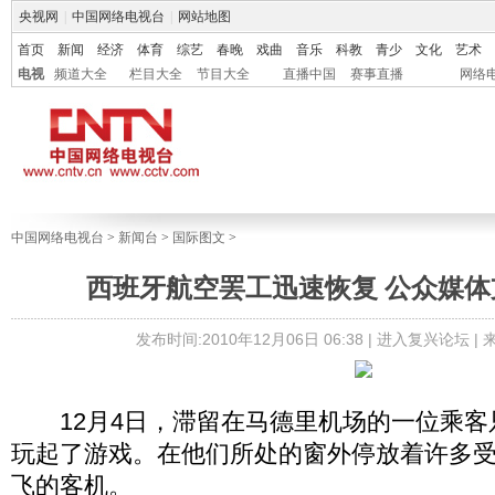
央视网
|
中国网络电视台
|
网站地图
首页
新闻
经济
体育
综艺
春晚
戏曲
音乐
科教
青少
文化
艺术
电视
频道大全
栏目大全
节目大全
直播中国
赛事直播
网络
中国网络电视台
>
新闻台
>
国际图文
>
西班牙航空罢工迅速恢复 公众媒体
发布时间:2010年12月06日 06:38 |
进入复兴论坛
|
12月4日，滞留在马德里机场的一位乘客
玩起了游戏。在他们所处的窗外停放着许多
飞的客机。