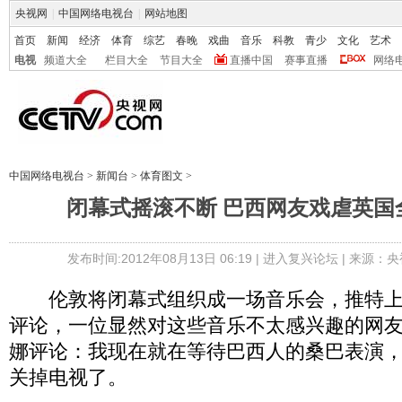
央视网
|
中国网络电视台
|
网站地图
首页
新闻
经济
体育
综艺
春晚
戏曲
音乐
科教
青少
文化
艺术
电视
频道大全
栏目大全
节目大全
直播中国
赛事直播
网络
中国网络电视台
>
新闻台
>
体育图文
>
闭幕式摇滚不断 巴西网友戏虐英国
发布时间:2012年08月13日 06:19 |
进入复兴论坛
| 来源：央
伦敦将闭幕式组织成一场音乐会，推特上
评论，一位显然对这些音乐不太感兴趣的网友
娜评论：我现在就在等待巴西人的桑巴表演
关掉电视了。