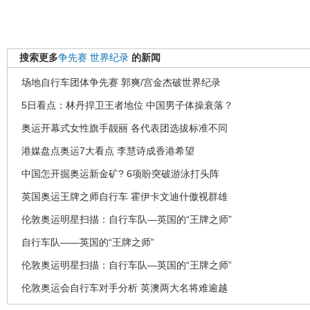
搜索更多
争先赛
世界纪录
的新闻
场地自行车团体争先赛 郭爽/宫金杰破世界纪录
5日看点：林丹捍卫王者地位 中国男子体操衰落？
奥运开幕式女性旗手靓丽 各代表团选拔标准不同
港媒盘点奥运7大看点 李慧诗成香港希望
中国怎开掘奥运新金矿? 6项盼突破游泳打头阵
英国奥运王牌之师自行车 霍伊卡文迪什傲视群雄
伦敦奥运明星扫描：自行车队—英国的“王牌之师”
自行车队——英国的“王牌之师”
伦敦奥运明星扫描：自行车队―英国的“王牌之师”
伦敦奥运会自行车对手分析 英澳两大名将难逾越