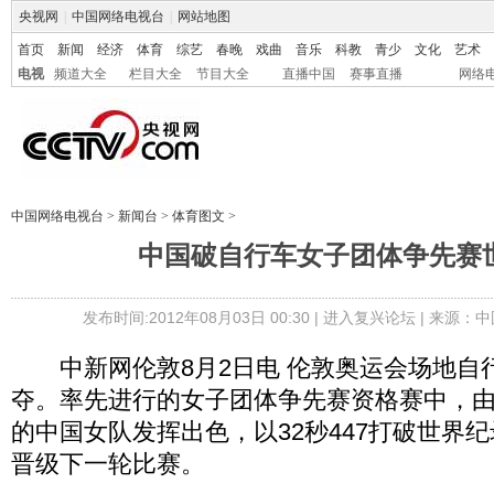
央视网
|
中国网络电视台
|
网站地图
首页
新闻
经济
体育
综艺
春晚
戏曲
音乐
科教
青少
文化
艺术
电视
频道大全
栏目大全
节目大全
直播中国
赛事直播
网络
中国网络电视台
>
新闻台
>
体育图文
>
中国破自行车女子团体争先赛
发布时间:2012年08月03日 00:30 |
进入复兴论坛
| 来源：中
中新网伦敦8月2日电 伦敦奥运会场地自
夺。率先进行的女子团体争先赛资格赛中，
的中国女队发挥出色，以32秒447打破世界
晋级下一轮比赛。