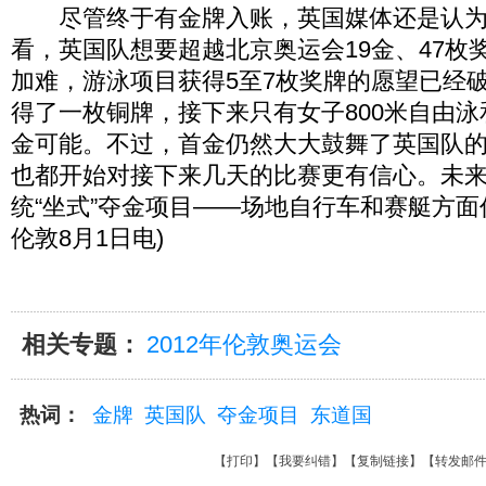
尽管终于有金牌入账，英国媒体还是认为
看，英国队想要超越北京奥运会19金、47枚
加难，游泳项目获得5至7枚奖牌的愿望已经
得了一枚铜牌，接下来只有女子800米自由
金可能。不过，首金仍然大大鼓舞了英国队
也都开始对接下来几天的比赛更有信心。未
统“坐式”夺金项目——场地自行车和赛艇方面
伦敦8月1日电)
相关专题：
2012年伦敦奥运会
热词：
金牌
英国队
夺金项目
东道国
【
打印
】【
我要纠错
】【
复制链接
】【
转发邮