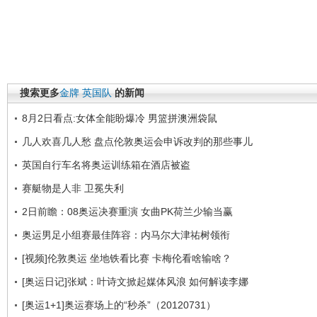
搜索更多
金牌
英国队
的新闻
8月2日看点:女体全能盼爆冷 男篮拼澳洲袋鼠
几人欢喜几人愁 盘点伦敦奥运会申诉改判的那些事儿
英国自行车名将奥运训练箱在酒店被盗
赛艇物是人非 卫冕失利
2日前瞻：08奥运决赛重演 女曲PK荷兰少输当赢
奥运男足小组赛最佳阵容：内马尔大津祐树领衔
[视频]伦敦奥运 坐地铁看比赛 卡梅伦看啥输啥？
[奥运日记]张斌：叶诗文掀起媒体风浪 如何解读李娜
[奥运1+1]奥运赛场上的“秒杀”（20120731）