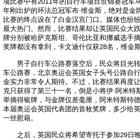
项比赛中有2011年的自行车项目世锦赛冠军马
年刚出炉的环法总冠军布·维金斯，绝对是金
比赛的终点设在了白金汉宫门口。媒体也纷
最大热门。然而，比赛结果却让英国民众大
牌分别被哈萨克斯坦、哥伦比亚和挪威选手
奖牌都没有拿到，卡文迪什仅获28名，维金
男子自行车公路赛落空后，民众将目光转向
车公路赛，北京奥运会英国女子头号公路自行
金实力非常令人期待。不过，比赛结果再度
克只获得了第三十一名，倒是小将伊·阿米特
举摘得银牌，与金牌仅差毫厘，阿米特斯特
本届奥运会英国代表团的首枚奖牌，多少给
一丝慰藉。
之后，英国民众将希望寄托于参加29日晚女