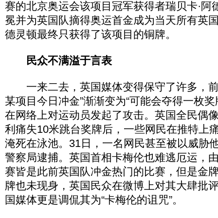
赛的北京奥运会该项目冠军获得者瑞贝卡·阿
冕并为英国队摘得奥运首金成为当天所有英
德灵顿最终只获得了该项目的铜牌。
民众不满溢于言表
一来二去，英国媒体变得保守了许多，前
某项目今日冲金”渐渐变为“可能会夺得一枚奖
在网络上对运动员发起了攻击。英国全民偶像
利痛失10米跳台奖牌后，一些网民在推特上
淹死在泳池。31日，一名网民甚至被以威胁
警察局逮捕。英国首相卡梅伦也难逃厄运，
赛皆是此前英国队冲金热门的比赛，但是金
牌也未现身，英国民众在微博上对其大肆批评
国媒体更是调侃其为“卡梅伦的诅咒”。