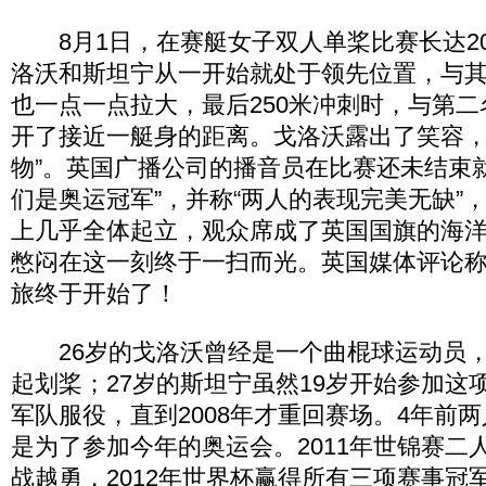
8月1日，在赛艇女子双人单桨比赛长达20
洛沃和斯坦宁从一开始就处于领先位置，与
也一点一点拉大，最后250米冲刺时，与第
开了接近一艇身的距离。戈洛沃露出了笑容，
物”。英国广播公司的播音员在比赛还未结束
们是奥运冠军”，并称“两人的表现完美无缺”
上几乎全体起立，观众席成了英国国旗的海
憋闷在这一刻终于一扫而光。英国媒体评论
旅终于开始了！
26岁的戈洛沃曾经是一个曲棍球运动员，2
起划桨；27岁的斯坦宁虽然19岁开始参加这
军队服役，直到2008年才重回赛场。4年前
是为了参加今年的奥运会。2011年世锦赛二
战越勇，2012年世界杯赢得所有三项赛事冠