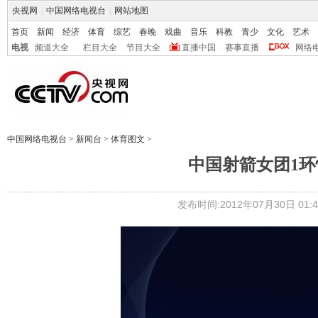
央视网
|
中国网络电视台
|
网站地图
首页
新闻
经济
体育
综艺
春晚
戏曲
音乐
科教
青少
文化
艺术
电视
频道大全
栏目大全
节目大全
直播中国
赛事直播
网络
中国网络电视台
>
新闻台
>
体育图文
>
中国射箭女团1环
发布时间:2012年07月30日 01:4