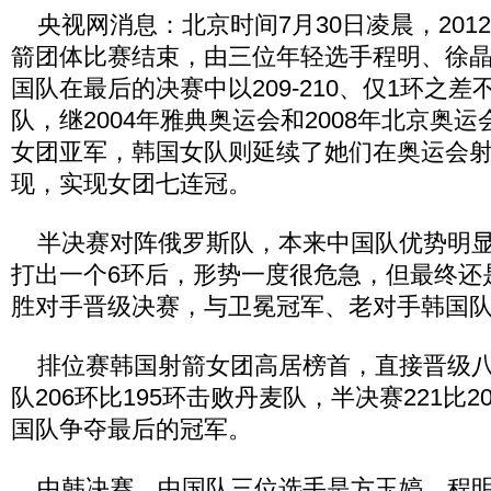
央视网消息：北京时间7月30日凌晨，201
箭团体比赛结束，由三位年轻选手程明、徐
国队在最后的决赛中以209-210、仅1环之
队，继2004年雅典奥运会和2008年北京奥
女团亚军，韩国女队则延续了她们在奥运会
现，实现女团七连冠。
半决赛对阵俄罗斯队，本来中国队优势明显
打出一个6环后，形势一度很危急，但最终还是以
胜对手晋级决赛，与卫冕冠军、老对手韩国
排位赛韩国射箭女团高居榜首，直接晋级八强
队206环比195环击败丹麦队，半决赛221比
国队争夺最后的冠军。
中韩决赛，中国队三位选手是方玉婷、程明