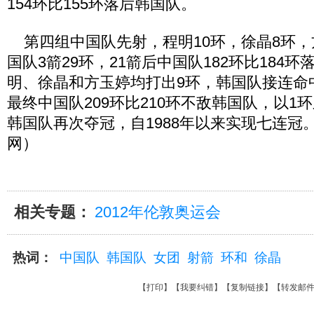
154环比155环落后韩国队。
第四组中国队先射，程明10环，徐晶8环，
国队3箭29环，21箭后中国队182环比184
明、徐晶和方玉婷均打出9环，韩国队接连命中
最终中国队209环比210环不敌韩国队，以1
韩国队再次夺冠，自1988年以来实现七连冠
网）
相关专题：
2012年伦敦奥运会
热词：
中国队
韩国队
女团
射箭
环和
徐晶
【
打印
】【
我要纠错
】【
复制链接
】【
转发邮