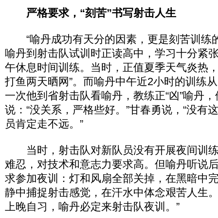
严格要求，“刻苦”书写射击人生
“喻丹成功有天分的因素，更是刻苦训练的
喻丹到射击队试训时正读高中，学习十分紧
午休息时间训练。当时，正值夏季天气炎热，
打鱼两天晒网”。而喻丹中午近2小时的训练
一次他到省射击队看喻丹，教练正“凶”喻丹
说：“没关系，严格些好。”甘春勇说，“没有
员肯定走不远。”
当时，射击队对新队员没有开展夜间训练
难忍，对技术和意志力要求高。但喻丹听说
求参加夜训：灯和风扇全部关掉，在黑暗中
静中捕捉射击感觉，在汗水中体念艰苦人生。
上晚自习，喻丹必定来射击队夜训。”