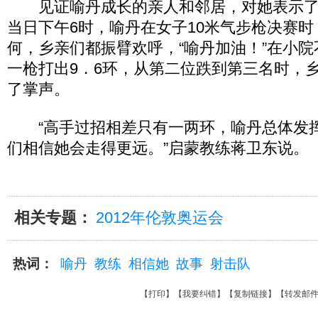
见证喻丹成长的亲人和邻居，对她表示了
当日下午6时，喻丹在女子10米气步枪决赛
何，乡亲们都振臂欢呼，“喻丹加油！”在小
一枪打出9．6环，从第二位跌到第三名时，
了掌声。
“高手过招相差只有一两环，喻丹总体发
们相信她会走得更远。”启蒙教练蒋卫东说。
相关专题：
2012年伦敦奥运会
热词：
喻丹
教练
相信她
故事
射击队
【
打印
】【
我要纠错
】【
复制链接
】【
转发邮