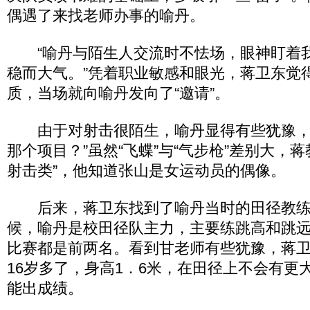
偶遇了来找老师办事的喻丹。
“喻丹与陌生人交流时不怯场，眼神盯着
稳而大气。”凭着职业敏感和眼光，蒋卫东觉
质，当场就向喻丹发向了“邀请”。
由于对射击很陌生，喻丹显得有些犹豫，
那个项目？”虽然“飞蝶”与“气步枪”差别大，
射击类”，他知道张山是女运动员的偶像。
后来，蒋卫东找到了喻丹当时的田径教练
候，喻丹是校田径队主力，主要练跳高和跳
比赛都是前两名。看到甘老师有些犹豫，蒋卫
16岁多了，身高1．6米，在田径上不会有更
能出成绩。