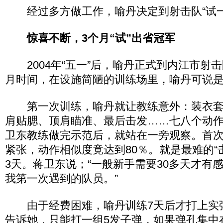
经过多方做工作，喻丹决定到射击队“试一
惊喜不断，3个月“试”出省冠军
2004年“五一”后，喻丹正式到内江市射击队
月时间，在设施简陋的训练场里，喻丹可说
第一次训练，喻丹就让教练意外：装衣套
肩贴腮、顶肩瞄准、最后击发……七八个动
卫东教练做完示范后，就站在一旁观察。首
紧张，动作相似度竟达到80％。就是最难的“
3天。蒋卫东说；“一般新手需要30多天才有
我第一次遇到的队员。”
由于经费困难，喻丹训练7天后才打上实
告诉她，只能打一组5发子弹，如果弹孔集中