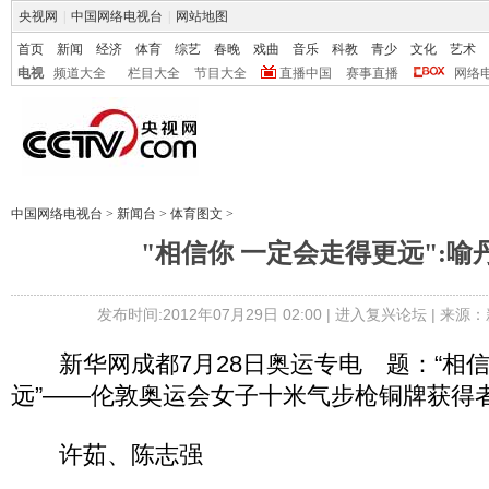
央视网
|
中国网络电视台
|
网站地图
首页
新闻
经济
体育
综艺
春晚
戏曲
音乐
科教
青少
文化
艺术
电视
频道大全
栏目大全
节目大全
直播中国
赛事直播
网络
中国网络电视台
>
新闻台
>
体育图文
>
"相信你 一定会走得更远":喻
发布时间:2012年07月29日 02:00 |
进入复兴论坛
| 来源：
新华网成都7月28日奥运专电 题：“相
远”——伦敦奥运会女子十米气步枪铜牌获得
许茹、陈志强