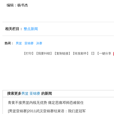
编辑：杨书杰
相关栏目：
整点新闻
热词：
男篮
亚锦赛
决赛
【
打印
】【
我要纠错
】【
复制链接
】【
转发邮件
】【
】
【一键分享
搜索更多
男篮
亚锦赛
的新闻
青黄不接男篮内线无优势 痛定思痛邓帅恐难留任
[男篮亚锦赛]2011武汉亚锦赛结束语：我们是冠军