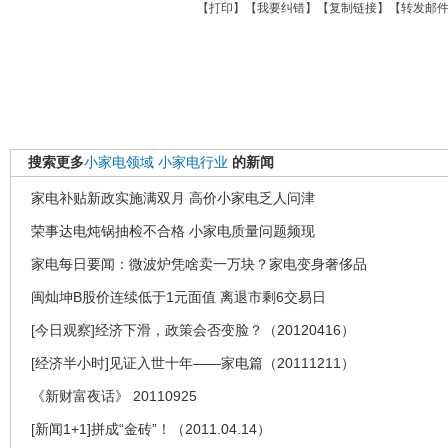
【
打印
】【
我要纠错
】【
复制链接
】【
转发邮
搜索更多
小家电领域
小家电行业
的新闻
家电补贴新政实施满双月 高价小家电乏人问津
荣事达电炖锅抽检不合格 小家电质量问题频现
家电每日要闻：微波炉凭啥卖一万块？家电变身奢侈品
闽灿坤B股价连续低于1元面值 离退市剩6交易日
[今日观察]经济下滑，政策会否变脸？（20120416）
[经济半小时]见证入世十年——家电篇（20111211）
《新财富夜话》 20110925
[新闻1+1]拼成“金砖”！（2011.04.14）