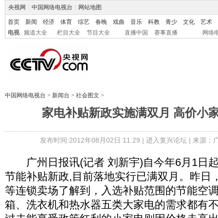
央视网
|
中国网络电视台
|
网站地图
首页
新闻
经济
体育
综艺
春晚
戏曲
音乐
科教
青少
文化
艺术
电视
频道大全
栏目大全
节目大全
直播中国
赛事直播
网络
中国网络电视台
>
新闻台
>
社会图文
>
家电补贴新政实施满双月 高价小
发布时间:2012年08月02日 11:29 |
进入复兴论坛
| 来源：
广州日报讯(记者 刘新宇)自今年6月1日起
节能补贴新政,目前落地实行已满双月。昨日
等连锁卖场了解到，入选补贴范围的节能空
箱、洗衣机和热水器五类大家电的需求都有