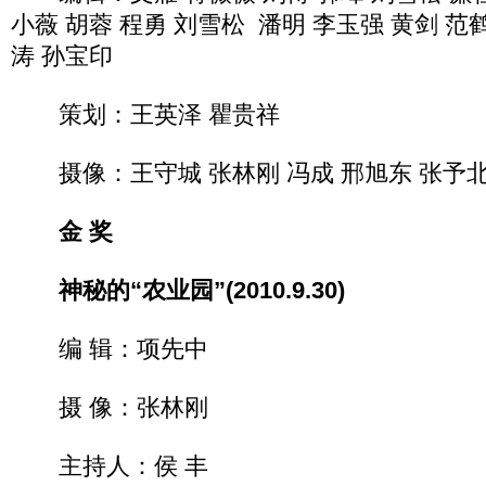
小薇 胡蓉 程勇 刘雪松 潘明 李玉强 黄剑 范
涛 孙宝印
策划：王英泽 瞿贵祥
摄像：王守城 张林刚 冯成 邢旭东 张予北
金 奖
神秘的“农业园”(2010.9.30)
编 辑：项先中
摄 像：张林刚
主持人：侯 丰