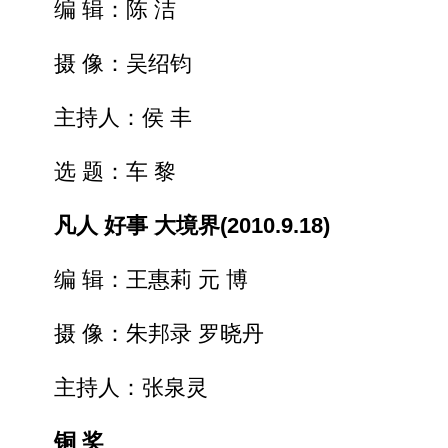
编 辑：陈 洁
摄 像：吴绍钧
主持人：侯 丰
选 题：车 黎
凡人 好事 大境界(2010.9.18)
编 辑：王惠莉 元 博
摄 像：朱邦录 罗晓丹
主持人：张泉灵
铜 奖