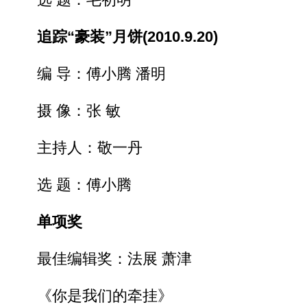
追踪“豪装”月饼(2010.9.20)
编 导：傅小腾 潘明
摄 像：张 敏
主持人：敬一丹
选 题：傅小腾
单项奖
最佳编辑奖：法展 萧津
《你是我们的牵挂》