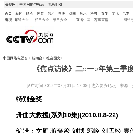
央视网
|
中国网络电视台
|
网站地图
首页
新闻
经济
体育
综艺
春晚
戏曲
音乐
科教
青少
文化
艺术
电视
频道大全
栏目大全
节目大全
直播中国
赛事直播
网络
中国网络电视台
>
新闻台
>
社会图文
>
《焦点访谈》二○一○年第三季
发布时间:2012年07月31日 17:39 |
进入复兴论坛
| 来源：
特别金奖
舟曲大救援(系列10集)(2010.8.8-22)
编辑：文雁 蒋薇薇 刘博 郭峰 刘雪松 廉佳 