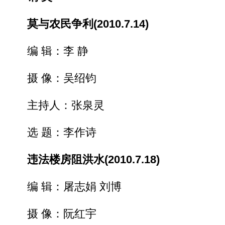
莫与农民争利(2010.7.14)
编 辑：李 静
摄 像：吴绍钧
主持人：张泉灵
选 题：李作诗
违法楼房阻洪水(2010.7.18)
编 辑：屠志娟 刘博
摄 像：阮红宇