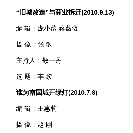
“旧城改造”与商业拆迁(2010.9.13)
编 辑：庞小薇 蒋薇薇
摄 像：张 敏
主持人：敬一丹
选 题：车 黎
谁为南国城开绿灯(2010.7.8)
编 辑：王惠莉
摄 像：赵 刚