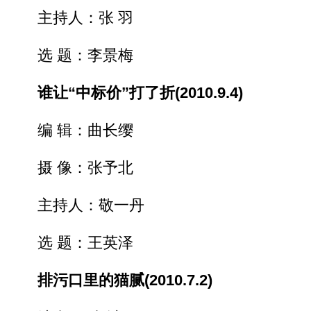
主持人：张 羽
选 题：李景梅
谁让“中标价”打了折(2010.9.4)
编 辑：曲长缨
摄 像：张予北
主持人：敬一丹
选 题：王英泽
排污口里的猫腻(2010.7.2)