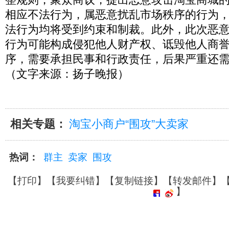
相应不法行为，属恶意扰乱市场秩序的行为
法行为均将受到约束和制裁。此外，此次恶
行为可能构成侵犯他人财产权、诋毁他人商
序，需要承担民事和行政责任，后果严重还
（文字来源：扬子晚报）
相关专题：
淘宝小商户“围攻”大卖家
热词：
群主
卖家
围攻
【
打印
】【
我要纠错
】【
复制链接
】【
转发邮件
】
】