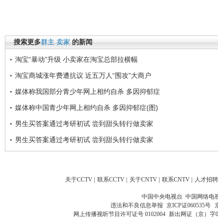
搜索更多
群主
卖家
的新闻
淘宝“暴动”升级 小卖家在淘宝总部拉横幅
淘宝商城涨年费遭抗议 近五万人“围攻”大商户
媒体称我国部分青少年网上相约自杀 多因抑郁症
媒体称中国青少年网上相约自杀 多因抑郁症(图)
男生买答案通过考研初试 尝到甜头转行做卖家
男生买答案通过考研初试 尝到甜头转行做卖家
关于CCTV
|
联系CCTV
|
关于CNTV
|
联系CNTV
|
人才招聘
中国中央电视台 中国网络电
违法和不良信息举报
京ICP证060535号
网上传播视听节目许可证号 0102004
新出网证（京）字0