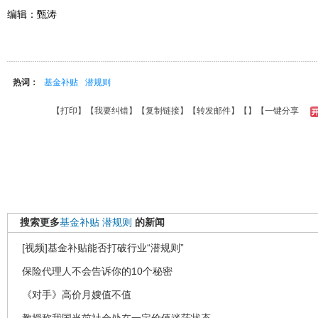
编辑：甄涛
热词：
基金补贴
潜规则
【
打印
】【
我要纠错
】【
复制链接
】【
转发邮件
】【
】
【一键分享
搜索更多
基金补贴
潜规则
的新闻
[视频]基金补贴能否打破行业“潜规则”
保险代理人不会告诉你的10个秘密
《对手》高价月嫂值不值