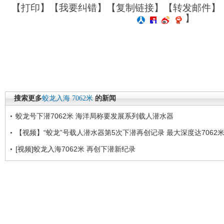
【
打印
】【
我要纠错
】【
复制链接
】【
转发邮件
】
】
搜索更多
蛟龙入海
7062米
的新闻
蛟龙号下潜7062米 海洋局称要发展系列载人潜水器
【视频】“蛟龙”号载人潜水器第5次下潜再创记录 最大深度达7062
[视频]蛟龙入海7062米 再创下潜新纪录