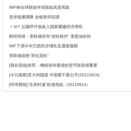
IMF称全球财政环境面临高度风险
意评级遭调降 金银暂停回调
ＩＭＦ总裁呼吁低收入国家重建经济弹性
财经快报：美联储宣布“扭转操作” 美股油价跌
IMF下调今年巴西经济增长及通胀预期
美联储或推“质化宽松”
[我在现场]朱民：继续保持紧缩的货币政策很重要
[今日观察]意大利国债 中国要不要出手(20110914)
[环球视线]“生死时速”欧债危机（20110914）