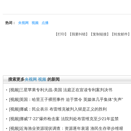
热词：
央视网
视频
点播
【
打印
】【
我要纠错
】【
复制链接
】【
转发邮件
搜索更多
央视网
视频
的新闻
[视频]三星苹果专利大战-美国 法庭正在宣读专利案判决书
[视频]英国：哈里王子裸照事件 迫于禁令 英媒体几乎集体“失声”
[视频]挪威：民众表示 布雷维克被判入狱是正义的胜利
[视频]挪威“7·22”爆炸枪击案 法院判处布雷维克至少21年监禁
[视频]近海渔业资源现状调查：资源逐年衰退 渔民生存举步维艰