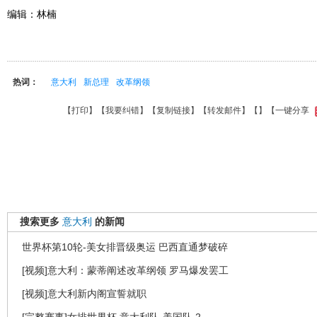
编辑：林楠
热词：
意大利
新总理
改革纲领
【
打印
】【
我要纠错
】【
复制链接
】【
转发邮件
】【
】
【一键分享
搜索更多
意大利
的新闻
世界杯第10轮-美女排晋级奥运 巴西直通梦破碎
[视频]意大利：蒙蒂阐述改革纲领 罗马爆发罢工
[视频]意大利新内阁宣誓就职