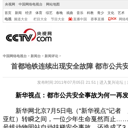
央视网
|
中国网络电视台
|
网站地图
首页
新闻
经济
体育
综艺
春晚
戏曲
音乐
科教
青少
文化
艺术
电视
频道大全
栏目大全
节目大全
直播中国
赛事直播
网络
中国网络电视台
>
新闻台
>
新闻评论
>
首都地铁连续出现安全故障 都市公共
发布时间:2011年07月05日 21:51 |
进入复兴论坛
|
新华视点：都市公共安全事故为何一再
新华网北京7月5日电（"新华视点"记者 
亚红）转瞬之间，一位少年生命戛然而止……
号线动物园站自动扶梯安全事故，还造成了3