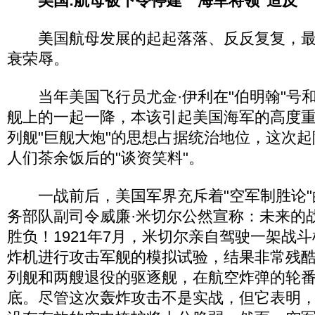
美国:航母被下令停建 海军将领"造反"
美国航母发展的起起落落、反反复复，最
衰荣辱。
当年美国飞行员尤金·伊利在"伯明翰"号和
舰上的一起一降，本该引起美国海军的高度
列舰"巨舰大炮"的思想占据统治地位，这次
人们茶余饭后的"谈资笑料"。
一战前后，美国军界充斥着"空军制胜论"
务部队副司令威廉·米切尔公然宣称：未来的
胜负！1921年7月，米切尔亲自驾驶一架战
炸机进行攻击军舰的模拟试验，结果非常残酷
列舰和两艘退役的驱逐舰，在航空炸弹的轮
底。尽管这次轰炸攻击不是实战，但它表明