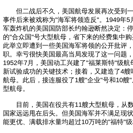
但二战后不久，美国航母发展再次受到一
事件后来被戏称为"海军将领造反"。1949年
军轰炸机的美国国防部长约翰逊断然决定：停
的"合众国"号大型航母，省下来的经费集中购买
此举立即遭到一些美国海军将领的公开批评
职。幸亏很快美国最高当局发现了这一问题
1952年7月，美国动工兴建了"福莱斯特"级
新试验成功的关键技术；接着，又建造了4艘
航母。此后，接连服役了1艘"企业"号和10艘
型航母。
目前，美国在役共有11艘大型航母，从数
国家远远甩在后头。但美国海军并不满足现
能更优、满载排水量均超过10万吨的"福特"