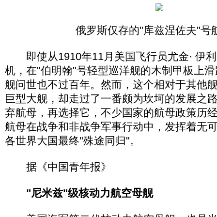
俄罗斯仅存的"库兹涅佐夫"号
即使从1910年11月美国飞行员尤金· 伊利
机，在"伯明翰"号轻型巡洋舰的木制甲板上
舰问世也不过百年。然而，这个相对于其他舰
巨型大舰，却走过了一番颇为坎坷的发展之
弃航母，再选择它，不少国家的航母政策历
航母在战争和非战争军事行动中，发挥着无
各世界大国最终"殊途同归"。
据《中国青年报》
"尼米兹"级核动力航空母舰