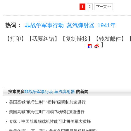
1
2
下一页>>
热词：
非战争军事行动
蒸汽弹射器
1941年
【
打印
】【
我要纠错
】【
复制链接
】【
转发邮件
】
】
搜索更多
非战争军事行动
蒸汽弹射器
的新闻
美国高喊“航母过时” “福特”级研制加速进行
美国高喊“航母过时”“福特”级研制加速进行
专家：中国航母舰载机性能可比拼美军大黄蜂
航母的“眼、耳、手”：盘点各国明星舰载机(组图)