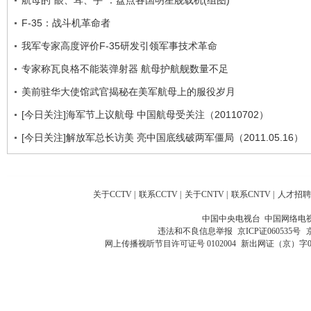
F-35：战斗机革命者
我军专家高度评价F-35研发引领军事技术革命
专家称瓦良格不能装弹射器 航母护航舰数量不足
美前驻华大使馆武官揭秘在美军航母上的服役岁月
[今日关注]海军节上议航母 中国航母受关注（20110702）
[今日关注]解放军总长访美 亮中国底线破两军僵局（2011.05.16）
关于CCTV
|
联系CCTV
|
关于CNTV
|
联系CNTV
|
人才招聘
中国中央电视台 中国网络电
违法和不良信息举报
京ICP证060535号
网上传播视听节目许可证号 0102004
新出网证（京）字0