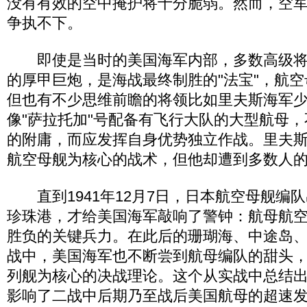
没有有效的空中掩护将十分脆弱。然而，空
争执不下。
即使是当时的美国海军内部，多数高级将
的厚甲巨炮，是海战最终制胜的"法宝"，航
但也有不少思维前瞻的将领比如里夫斯海军
像"萨拉托加"号配备有飞行大队的大型航母
的附庸，而应发挥自身优势独立作战。里夫
航空母舰为核心的战术，但他却遭到多数人
直到1941年12月7日，日本航空母舰编
珍珠港，才给美国海军敲响了警钟：航母航
胜负的关键兵力。在此后的珊瑚海、中途岛
战中，美国海军也不断尝到航母编队的甜头
列舰为核心的决战理论。这个从实战中总结
影响了二战中后期乃至战后美国航母的超速