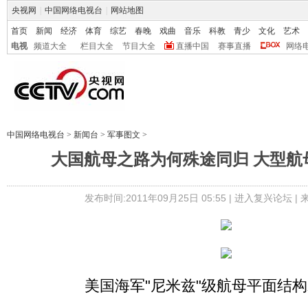
央视网
|
中国网络电视台
|
网站地图
首页
新闻
经济
体育
综艺
春晚
戏曲
音乐
科教
青少
文化
艺术
电视
频道大全
栏目大全
节目大全
直播中国
赛事直播
网络
中国网络电视台
>
新闻台
>
军事图文
>
大国航母之路为何殊途同归 大型航
发布时间:2011年09月25日 05:55 |
进入复兴论坛
|
美国海军"尼米兹"级航母平面结