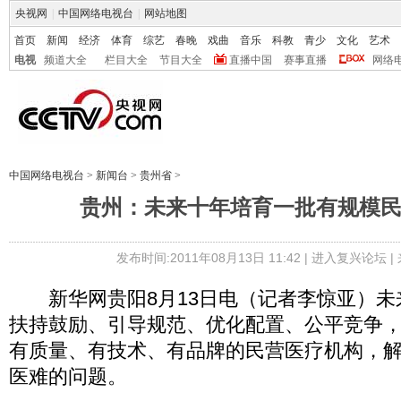
央视网
|
中国网络电视台
|
网站地图
首页
新闻
经济
体育
综艺
春晚
戏曲
音乐
科教
青少
文化
艺术
电视
频道大全
栏目大全
节目大全
直播中国
赛事直播
网络
中国网络电视台
>
新闻台
>
贵州省
>
贵州：未来十年培育一批有规模
发布时间:2011年08月13日 11:42 |
进入复兴论坛
|
新华网贵阳8月13日电（记者李惊亚）未
扶持鼓励、引导规范、优化配置、公平竞争
有质量、有技术、有品牌的民营医疗机构，
医难的问题。