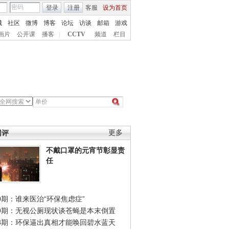
登录
注册
客服
设为首页
城
社区
微博
博客
论坛
访谈
邮箱
游戏
画片
公开课
播客
|
CCTV
频道
栏目
网评
更多
不戴口罩的元宵节彰显责
任
0期：谁来医治“环保焦虑症”
49期：无视公厕现状谈苍蝇是本末倒置
48期：环保逼出真相才能唤回碧水蓝天