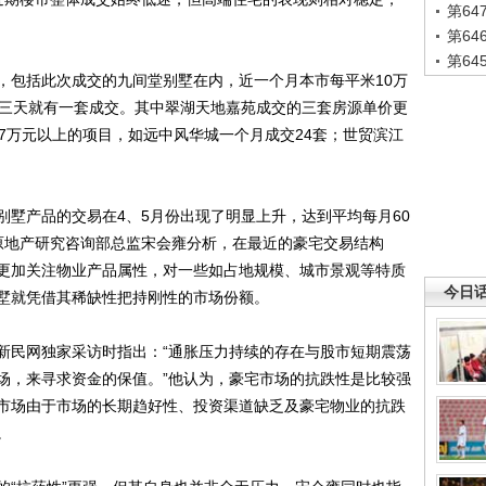
第6
第6
第6
包括此次成交的九间堂别墅在内，近一个月本市每平米10万
每三天就有一套成交。其中翠湖天地嘉苑成交的三套房源单价更
7万元以上的项目，如远中风华城一个月成交24套；世贸滨江
产品的交易在4、5月份出现了明显上升，达到平均每月60
原地产研究咨询部总监宋会雍分析，在最近的豪宅交易结构
更加关注物业产品属性，对一些如占地规模、城市景观等特质
今日
墅就凭借其稀缺性把持刚性的市场份额。
民网独家采访时指出：“通胀压力持续的存在与股市短期震荡
场，来寻求资金的保值。”他认为，豪宅市场的抗跌性是比较强
市场由于市场的长期趋好性、投资渠道缺乏及豪宅物业的抗跌
。