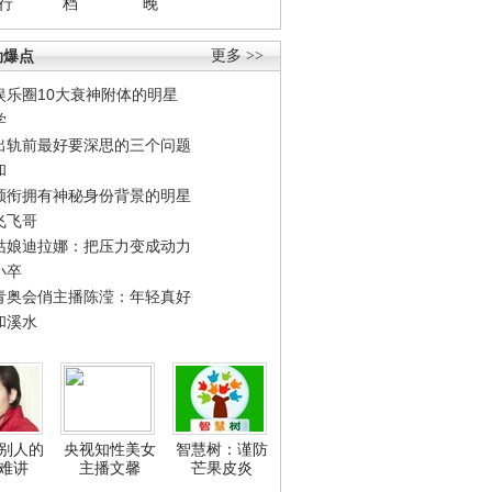
行
档
晚
劲爆点
更多 >>
娱乐圈10大衰神附体的明星
学
出轨前最好要深思的三个问题
和
领衔拥有神秘身份背景的明星
飞飞哥
姑娘迪拉娜：把压力变成动力
小卒
青奥会俏主播陈滢：年轻真好
和溪水
别人的
央视知性美女
智慧树：谨防
难讲
主播文馨
芒果皮炎