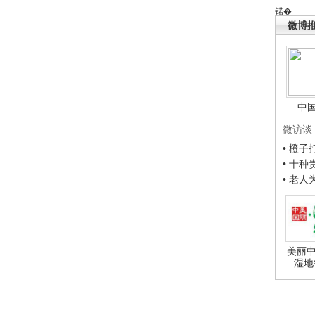
锘�
微博
中
微访谈
• 橙
• 十
• 老
美丽中
湿地