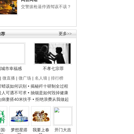
交警拔枪逼停酒驾该不该？
推荐
更多>>
国城市幸福感
不孝七宗罪
|
微直播
|
微广场
|
名人墙
|
排行榜
子打蜡该如何识别
• 揭秘歼十研制全过程
种贵人可遇不可求
• 抽烟是如何毁掉健康
人为病妻搭40米扶手
• 拒绝浪费从我做起
国·
梦想星搭
我要上春
开门大吉