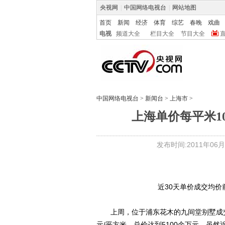
央视网
|
中国网络电视台
|
网站地图
首页
新闻
经济
体育
综艺
春晚
戏曲
电视
频道大全
栏目大全
节目大全
中国网络电视台
>
新闻台
>
上海市
>
上海单价每平米1
发布时间:2011年06月13
近30天单价成交均
上周，位于浦东花木的九间堂别墅成交一套
元/平方米，总价达到5100余万元。虽