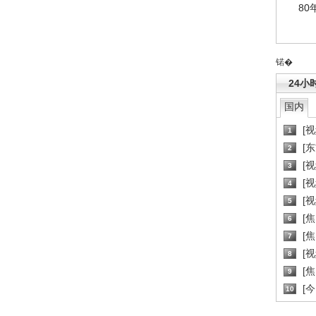
80
锘�
24小
国内
[
1
[
2
[
3
[
4
[
5
[
6
[焦
7
[
8
[
9
[
10