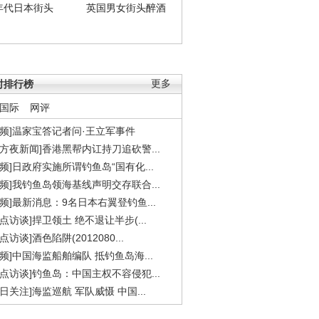
年代日本街头
英国男女街头醉酒
时排行榜
更多
国际
网评
视频]温家宝答记者问·王立军事件
东方夜新闻]香港黑帮内讧持刀追砍警...
视频]日政府实施所谓钓鱼岛“国有化...
视频]我钓鱼岛领海基线声明交存联合...
视频]最新消息：9名日本右翼登钓鱼...
焦点访谈]捍卫领土 绝不退让半步(...
点访谈]酒色陷阱(2012080...
视频]中国海监船舶编队 抵钓鱼岛海...
焦点访谈]钓鱼岛：中国主权不容侵犯...
今日关注]海监巡航 军队威慑 中国...