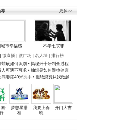
推荐
更多>>
国城市幸福感
不孝七宗罪
|
微直播
|
微广场
|
名人墙
|
排行榜
子打蜡该如何识别
• 揭秘歼十研制全过程
种贵人可遇不可求
• 抽烟是如何毁掉健康
人为病妻搭40米扶手
• 拒绝浪费从我做起
国·
梦想星搭
我要上春
开门大吉
行
档
晚