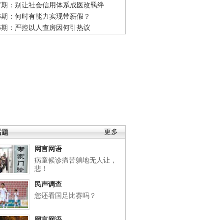
47期：别让社会信用体系成医改羁绊
46期：何时有能力实现带薪假？
45期：严控以人查房因何引热议
话题
更多
网言网语
病童候诊痛苦躺地无人让，
悲！
民声调查
您还看国足比赛吗？
网言网语