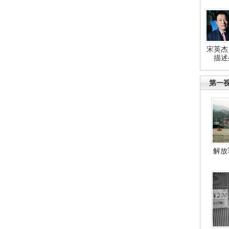
宋英杰
描述
第一
解放