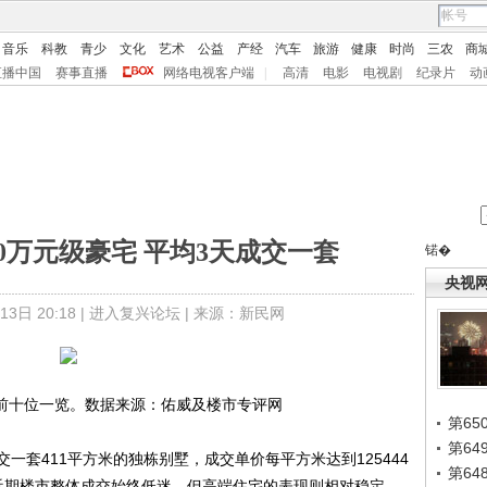
音乐
科教
青少
文化
艺术
公益
产经
汽车
旅游
健康
时尚
三农
商
直播中国
赛事直播
网络电视客户端
|
高清
电影
电视剧
纪录片
动
0万元级豪宅 平均3天成交一套
锘�
央视
日 20:18 |
进入复兴论坛
| 来源：新民网
价前十位一览。数据来源：佑威及楼市专评网
第65
第6
411平方米的独栋别墅，成交单价每平方米达到125444
第6
然近期楼市整体成交始终低迷，但高端住宅的表现则相对稳定，