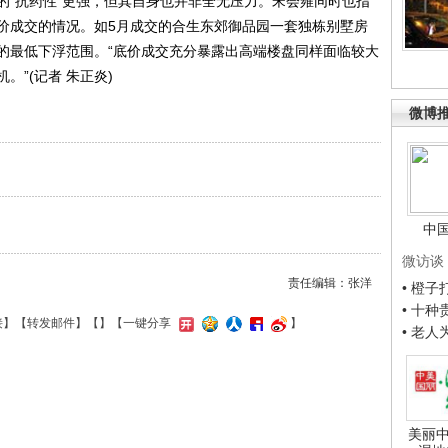
“抗药性”更强，但其自身也并非全无压力。宋会雍同时也指
价成交的情况。如5月成交的合生东郊御品园一套独栋别墅房
的最低下浮范围。“底价成交充分暴露出高端楼盘同样面临较大
”(记者 朱正炎)
微博
中
微访谈
责任编辑：张洋
• 橙
• 十
接
】【
转发邮件
】【
】
【一键分享
】
• 老
美丽中