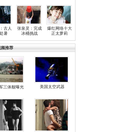
：古人
张泉灵：完成
爆红网络十大
处暑
冰桶挑战
正太萝莉
视频推荐
美国太空武器
军三体舰曝光