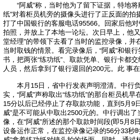
“阿威”称，当时他为了留下证据，特地将
纸”对着柜员机旁的摄像头进行了正反面的拍
打了中国银行的客服电话95566。回家后他对
拍照，并放上了本地一论坛。次日早上，他又
堂经理”的带领下去看了当时的监控录像，并
当时取钱的情景。看完录像后，“阿威”和银
书，把两张“练功纸”、取款凭单、银行卡都
人员，然后拿到了银行退回的200元。此 事
本月15日，省中行发表声明澄清。中行负
实，“阿威”声称取出“练功纸”的那台柜员机早在5
15分以后已经停止了存取款功能，直到5月9
威”是不可能从中取出2500元的。中行调出
像，在“阿威”所述的那个取款时间段(即5月8日
设备运作正常，在监控录像记录的56分33秒
威”拿着练功纸对镜头拍的场面。同时，通过