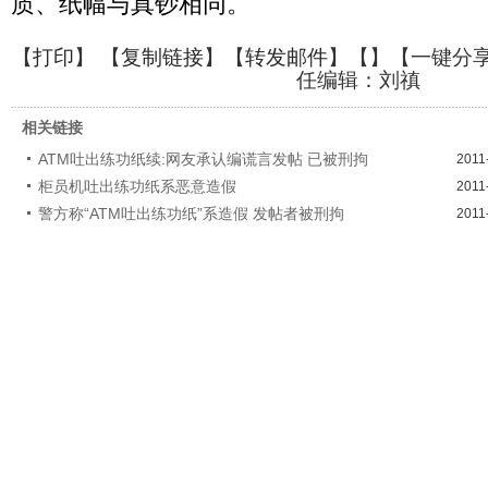
质、纸幅与真钞相同。
【
打印
】 【
复制链接
】【
转发邮件
】【
】
【一键分
任编辑：刘禛
相关链接
ATM吐出练功纸续:网友承认编谎言发帖 已被刑拘
2011
柜员机吐出练功纸系恶意造假
2011
警方称“ATM吐出练功纸”系造假 发帖者被刑拘
2011