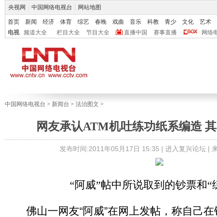
央视网
|
中国网络电视台
|
网站地图
首页
新闻
经济
体育
综艺
春晚
戏曲
音乐
科教
青少
文化
艺术
电视
频道大全
栏目大全
节目大全
直播中国
赛事直播
网络
中国网络电视台
>
新闻台
>
法治图文
>
网友承认ATM机吐练功纸系编造 其
发布时间:2011年05月17日 15:35 |
进入复兴论坛
|
“阿威”帖中所说取到的钞票和“
佛山一网友“阿威”在网上发帖，称自己在