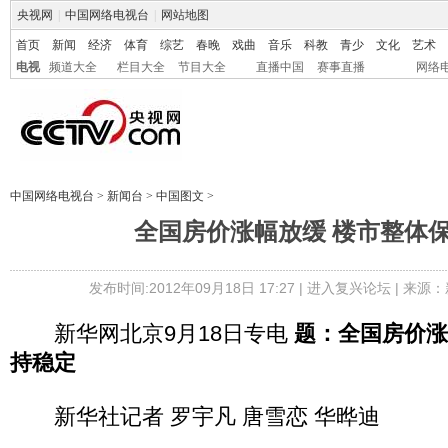
央视网
|
中国网络电视台
|
网站地图
首页
新闻
经济
体育
综艺
春晚
戏曲
音乐
科教
青少
文化
艺术
电视
频道大全
栏目大全
节目大全
直播中国
赛事直播
网络
中国网络电视台
>
新闻台
>
中国图文
>
全国房价涨幅放缓 楼市整体
发布时间:2012年09月18日 17:27 |
进入复兴论坛
| 来源：
新华网北京9月18日专电
题：全国房价涨
持稳定
新华社记者 罗宇凡 唐雪恋 华晔迪