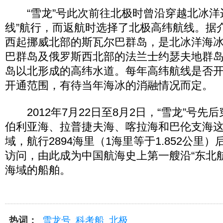
“雪龙”号此次前往北极时曾沿穿越北冰洋
线”航行，而返航时选择了北极高纬航线。据
西起挪威北部的斯瓦尔巴群岛，是北冰洋海
巴群岛及俄罗斯西北部的法兰士约瑟夫地群
岛以北形成的高纬水道。每年高纬航线是否
开通范围，有待当年海冰的消融情况而定。
2012年7月22日至8月2日，“雪龙”号先
伯利亚海、拉普捷夫海、喀拉海和巴伦支海这
域，航行2894海里（1海里等于1.852公里
访问，由此成为中国航海史上第一艘沿“东北
海域的船舶。
热词：
雪龙号
科考船
北极