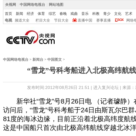
央视网
|
中国网络电视台
|
网站地图
首页
新闻
经济
体育
综艺
春晚
戏曲
音乐
科教
青少
文化
艺术
电视
频道大全
栏目大全
节目大全
直播中国
赛事直播
网络
中国网络电视台
>
新闻台
>
中国图文
>
“雪龙”号科考船进入北极高纬航
发布时间:2012年08月26日 21:51 |
进入复兴论坛
| 来源：
新华社“雪龙”号8月26日电 （记者璩静
访问后，“雪龙”号科考船于24日由斯瓦尔巴
81度的海冰边缘，目前正沿着北极高纬度航
这是中国船只首次由北极高纬航线穿越北冰