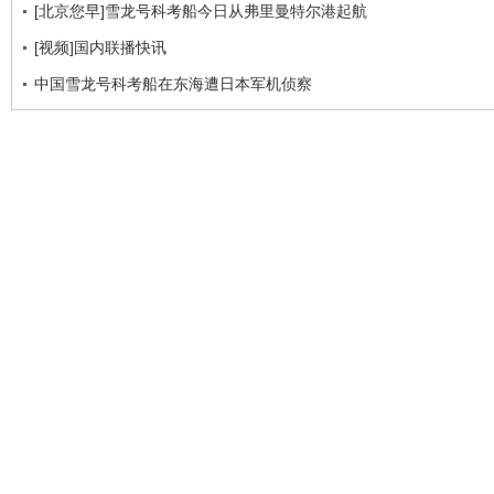
[北京您早]雪龙号科考船今日从弗里曼特尔港起航
[视频]国内联播快讯
中国雪龙号科考船在东海遭日本军机侦察