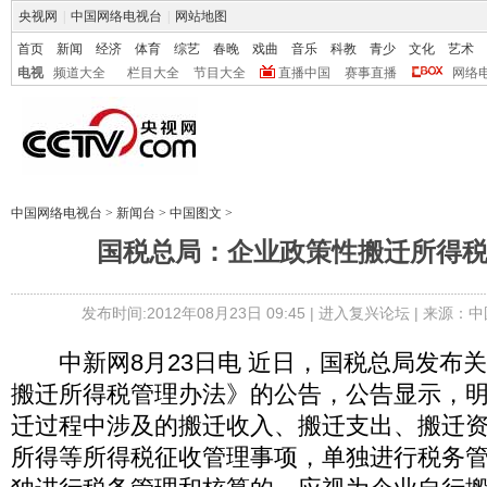
央视网
|
中国网络电视台
|
网站地图
首页
新闻
经济
体育
综艺
春晚
戏曲
音乐
科教
青少
文化
艺术
电视
频道大全
栏目大全
节目大全
直播中国
赛事直播
网络
中国网络电视台
>
新闻台
>
中国图文
>
国税总局：企业政策性搬迁所得
发布时间:2012年08月23日 09:45 |
进入复兴论坛
| 来源：中
中新网8月23日电 近日，国税总局发布
搬迁所得税管理办法》的公告，公告显示，
迁过程中涉及的搬迁收入、搬迁支出、搬迁
所得等所得税征收管理事项，单独进行税务