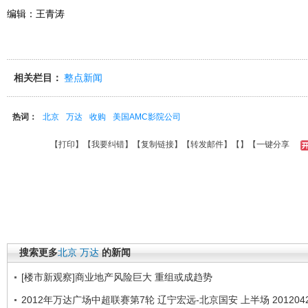
编辑：王青涛
相关栏目：
整点新闻
热词：
北京
万达
收购
美国AMC影院公司
【
打印
】【
我要纠错
】【
复制链接
】【
转发邮件
】【
】
【一键分享
搜索更多
北京
万达
的新闻
[楼市新观察]商业地产风险巨大 重组或成趋势
2012年万达广场中超联赛第7轮 辽宁宏远-北京国安 上半场 201204