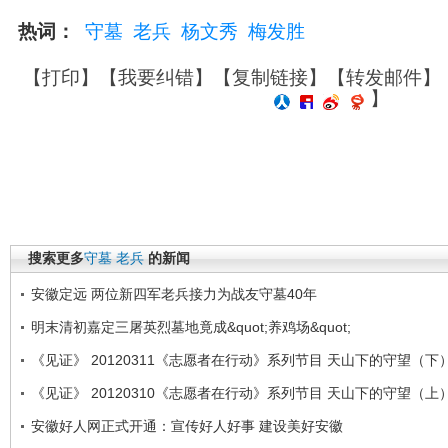
热词：
守墓
老兵
杨文秀
梅发胜
【
打印
】【
我要纠错
】【
复制链接
】【
转发邮件
】
】
搜索更多
守墓
老兵
的新闻
安徽定远 两位新四军老兵接力为战友守墓40年
明末清初嘉定三屠英烈墓地竟成&quot;养鸡场&quot;
《见证》 20120311《志愿者在行动》系列节目 天山下的守望（下
《见证》 20120310《志愿者在行动》系列节目 天山下的守望（上
安徽好人网正式开通：宣传好人好事 建设美好安徽