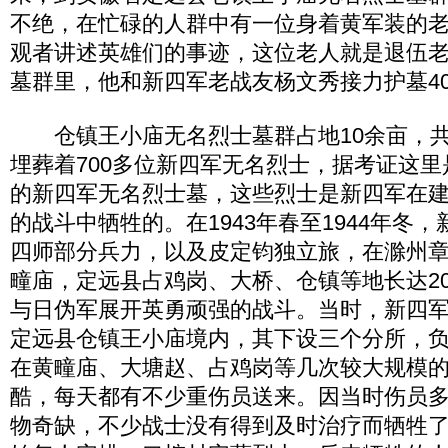
不绝，在忙碌的人群中有一位身着黄军装的
观者讲述英雄们的事迹，这位老人就是退伍
墓群里，他和新四军老战友杨文秀接力护墓4
仓镇王小庙无名烈士墓群占地10余亩，共有
埋葬着700多位新四军无名烈士，据考证这
的新四军无名烈士墓，这些烈士是新四军在
的战斗中牺牲的。在1943年春至1944年冬
四师部分兵力，以及皮定钧独立旅，在滁州
疃庙，定远县占鸡岗、大桥、仓镇等地长达2
与日伪军展开英勇顽强的战斗。当时，新四
定远县仓镇王小庙境内，其下设三个分所，
在黄疃庙、大塘赵、占鸡岗等几次较大规模
酷，每天都有不少重伤员送来。因当时伤员
物奇缺，不少战士没有得到及时治疗而牺牲