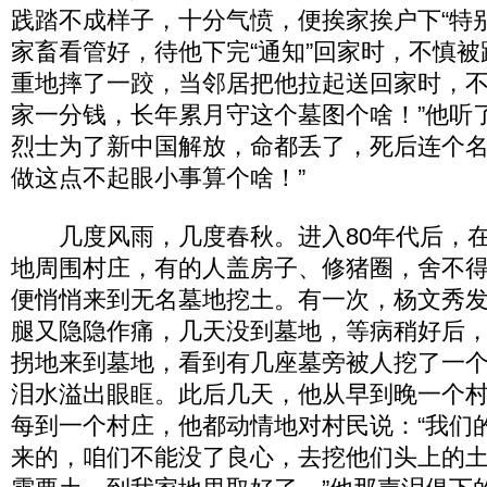
践踏不成样子，十分气愤，便挨家挨户下“特
家畜看管好，待他下完“通知”回家时，不慎
重地摔了一跤，当邻居把他拉起送回家时，不
家一分钱，长年累月守这个墓图个啥！”他听
烈士为了新中国解放，命都丢了，死后连个
做这点不起眼小事算个啥！”
几度风雨，几度春秋。进入80年代后，在
地周围村庄，有的人盖房子、修猪圈，舍不
便悄悄来到无名墓地挖土。有一次，杨文秀
腿又隐隐作痛，几天没到墓地，等病稍好后
拐地来到墓地，看到有几座墓旁被人挖了一
泪水溢出眼眶。此后几天，他从早到晚一个
每到一个村庄，他都动情地对村民说：“我们
来的，咱们不能没了良心，去挖他们头上的