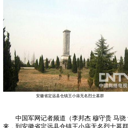
安徽省定远县仓镇王小庙无名烈士墓群
中国军网记者频道（李邦杰 穆守贵 马骁 
来，到安徽省定远县仓镇王小庙无名烈士墓