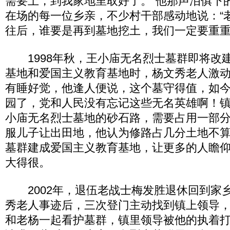
需要土，到我家地里取好了。”他那声泪俱下
在场的每一位乡亲，不少村干部感动地说：“
往后，谁要是再到墓地挖土，我们一定要重重
1998年秋，王小庙无名烈士墓群即将改
基地和爱国主义教育基地时，杨文秀老人激
有睡好觉，他逢人便说，这个墓守得值，如
园了，党和人民没有忘记这些无名英雄啊！
小庙无名烈士墓地的砂石路，需要占用一部
服儿子让出田地，他认为修路占几分土地不
墓群建成爱国主义教育基地，让更多的人瞻
大得很。
2002年，退伍老战士梅发胜退休回到家
秀老人事迹后，三次登门主动找到镇上领导
和老杨一起看护墓群，镇里领导被他的执着