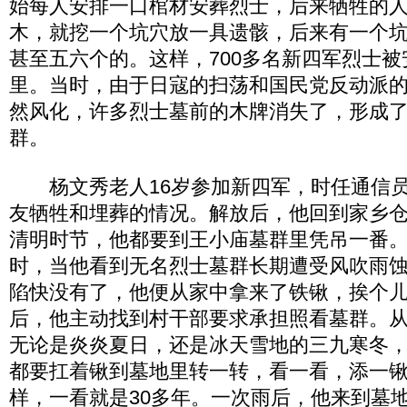
始每人安排一口棺材安葬烈士，后来牺牲的
木，就挖一个坑穴放一具遗骸，后来有一个
甚至五六个的。这样，700多名新四军烈士被
里。当时，由于日寇的扫荡和国民党反动派
然风化，许多烈士墓前的木牌消失了，形成
群。
杨文秀老人16岁参加新四军，时任通信员
友牺牲和埋葬的情况。解放后，他回到家乡
清明时节，他都要到王小庙墓群里凭吊一番。在
时，当他看到无名烈士墓群长期遭受风吹雨
陷快没有了，他便从家中拿来了铁锹，挨个
后，他主动找到村干部要求承担照看墓群。
无论是炎炎夏日，还是冰天雪地的三九寒冬
都要扛着锹到墓地里转一转，看一看，添一
样，一看就是30多年。一次雨后，他来到墓