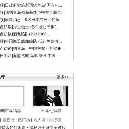
视频]日政府实施所谓钓鱼岛“国有化...
视频]我钓鱼岛领海基线声明交存联合...
视频]最新消息：9名日本右翼登钓鱼...
焦点访谈]捍卫领土 绝不退让半步(...
点访谈]酒色陷阱(2012080...
视频]中国海监船舶编队 抵钓鱼岛海...
焦点访谈]钓鱼岛：中国主权不容侵犯...
今日关注]海监巡航 军队威慑 中国...
推荐
更多>>
国城市幸福感
不孝七宗罪
|
微直播
|
微广场
|
名人墙
|
排行榜
子打蜡该如何识别
• 揭秘歼十研制全过程