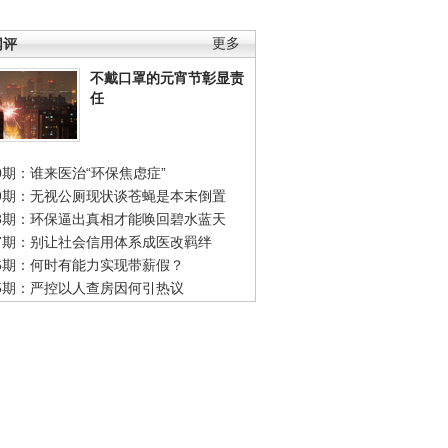
网评
更多
不戴口罩的元宵节彰显责
任
0期：谁来医治“环保焦虑症”
49期：无视公厕现状谈苍蝇是本末倒置
48期：环保逼出真相才能唤回碧水蓝天
47期：别让社会信用体系成医改羁绊
46期：何时有能力实现带薪假？
45期：严控以人查房因何引热议