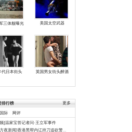
美国太空武器
军三体舰曝光
年代日本街头
英国男女街头醉酒
时排行榜
更多
国际
网评
视频]温家宝答记者问·王立军事件
东方夜新闻]香港黑帮内讧持刀追砍警...