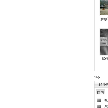
解放
80
锘�
24小
国内
[
1
[
2