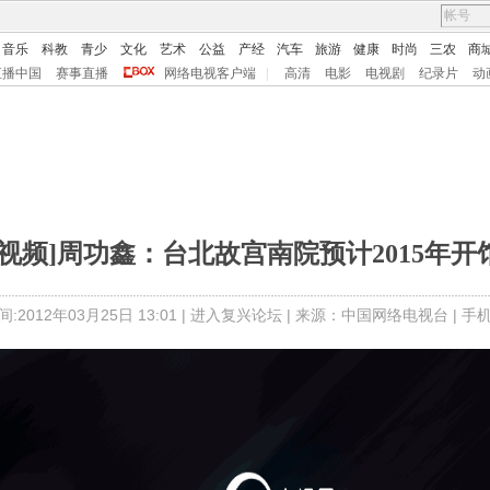
音乐
科教
青少
文化
艺术
公益
产经
汽车
旅游
健康
时尚
三农
商
直播中国
赛事直播
网络电视客户端
|
高清
电影
电视剧
纪录片
动
[视频]周功鑫：台北故宫南院预计2015年开
:2012年03月25日 13:01 |
进入复兴论坛
| 来源：中国网络电视台 |
手