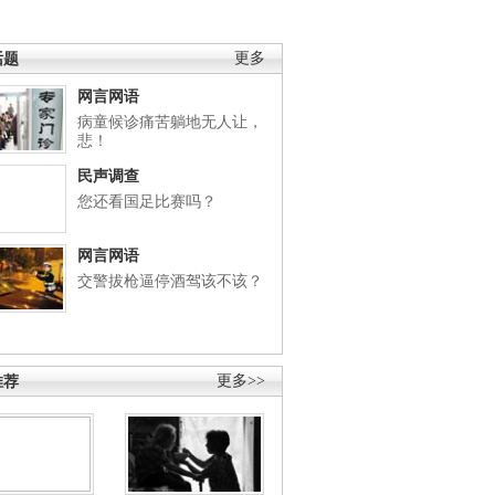
话题
更多
网言网语
病童候诊痛苦躺地无人让，
悲！
民声调查
您还看国足比赛吗？
网言网语
交警拔枪逼停酒驾该不该？
推荐
更多>>