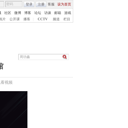
登录
注册
客服
设为首页
城
社区
微博
博客
论坛
访谈
邮箱
游戏
画片
公开课
播客
|
CCTV
频道
栏目
馆
机看视频