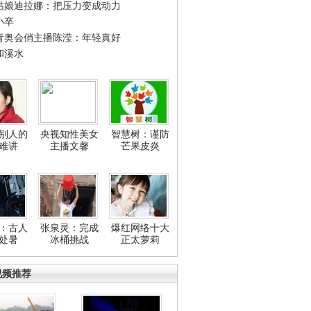
姑娘迪拉娜：把压力变成动力
小卒
青奥会俏主播陈滢：年轻真好
和溪水
别人的
央视知性美女
智慧树：谨防
难讲
主播文馨
芒果皮炎
：古人
张泉灵：完成
爆红网络十大
处暑
冰桶挑战
正太萝莉
视频推荐