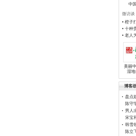
中
微访谈
• 橙
• 十
• 老
美丽中
湿地
博客
盘点
陈守
男人
宋宝
韩雪
陈立