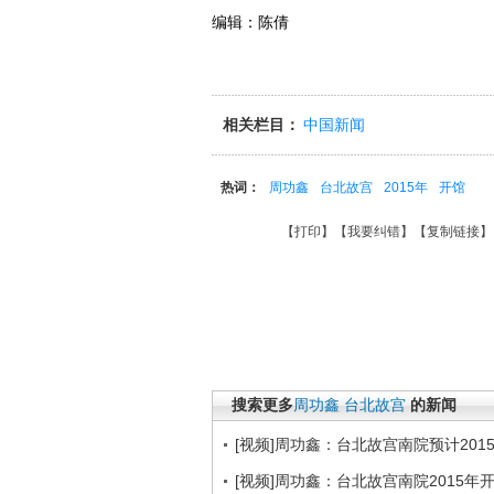
编辑：陈倩
相关栏目：
中国新闻
热词：
周功鑫
台北故宫
2015年
开馆
【
打印
】【
我要纠错
】【
复制链接
】
搜索更多
周功鑫
台北故宫
的新闻
[视频]周功鑫：台北故宫南院预计201
[视频]周功鑫：台北故宫南院2015年