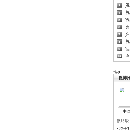
[
3
[
4
[
5
[
6
[焦
7
[
8
[
9
[
10
锘�
微博
中
微访谈
• 橙