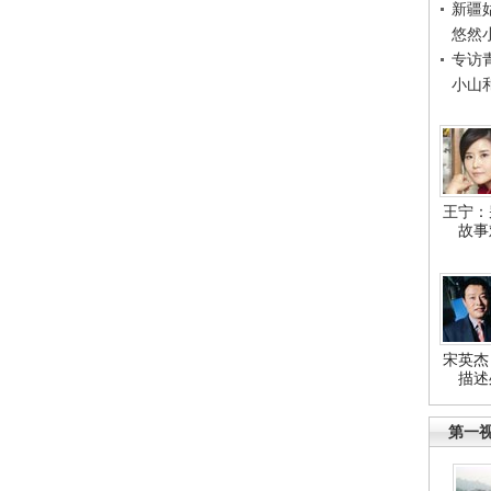
新疆
悠然
专访
小山
王宁：
故事
宋英杰
描述
第一