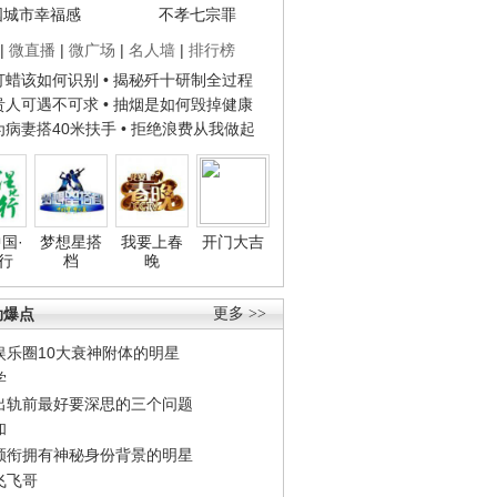
国城市幸福感
不孝七宗罪
|
微直播
|
微广场
|
名人墙
|
排行榜
子打蜡该如何识别
• 揭秘歼十研制全过程
种贵人可遇不可求
• 抽烟是如何毁掉健康
人为病妻搭40米扶手
• 拒绝浪费从我做起
国·
梦想星搭
我要上春
开门大吉
行
档
晚
劲爆点
更多 >>
娱乐圈10大衰神附体的明星
学
出轨前最好要深思的三个问题
和
领衔拥有神秘身份背景的明星
飞飞哥