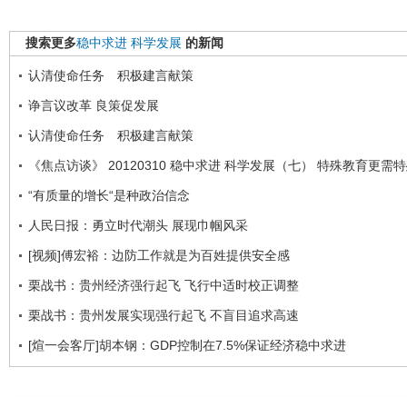
搜索更多
稳中求进
科学发展
的新闻
认清使命任务 积极建言献策
诤言议改革 良策促发展
认清使命任务 积极建言献策
《焦点访谈》 20120310 稳中求进 科学发展（七） 特殊教育更需
“有质量的增长“是种政治信念
人民日报：勇立时代潮头 展现巾帼风采
[视频]傅宏裕：边防工作就是为百姓提供安全感
栗战书：贵州经济强行起飞 飞行中适时校正调整
栗战书：贵州发展实现强行起飞 不盲目追求高速
[煊一会客厅]胡本钢：GDP控制在7.5%保证经济稳中求进