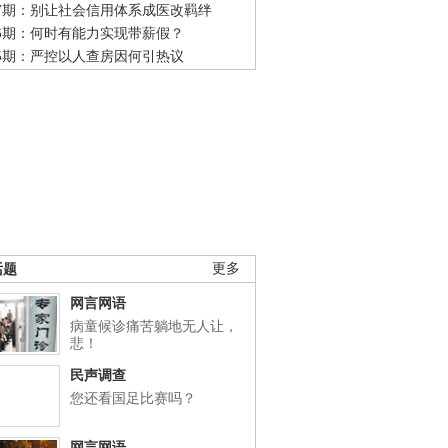
47期：别让社会信用体系成医改羁绊
46期：何时有能力实现带薪假？
45期：严控以人查房因何引热议
话题
更多
网言网语
病童候诊痛苦躺地无人让，
悲！
民声调查
您还看国足比赛吗？
网言网语