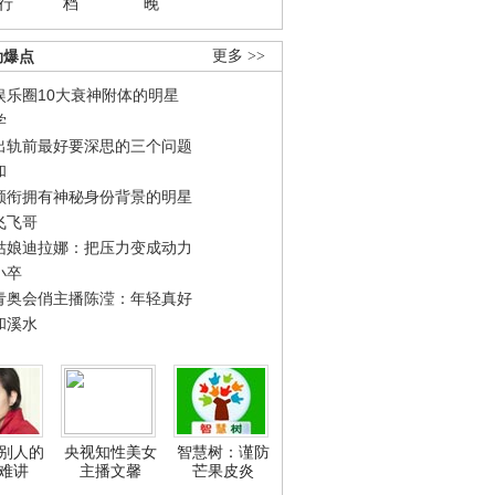
行
档
晚
劲爆点
更多 >>
娱乐圈10大衰神附体的明星
学
出轨前最好要深思的三个问题
和
领衔拥有神秘身份背景的明星
飞飞哥
姑娘迪拉娜：把压力变成动力
小卒
青奥会俏主播陈滢：年轻真好
和溪水
别人的
央视知性美女
智慧树：谨防
难讲
主播文馨
芒果皮炎