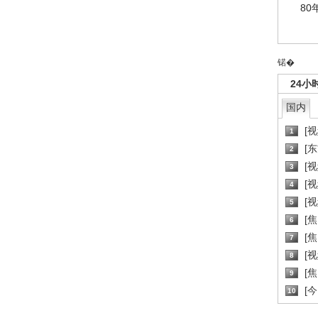
80
锘�
24小
国内
[
1
[
2
[
3
[
4
[
5
[
6
[焦
7
[
8
[
9
[
10