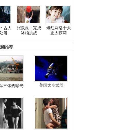
：古人
张泉灵：完成
爆红网络十大
处暑
冰桶挑战
正太萝莉
视频推荐
美国太空武器
军三体舰曝光