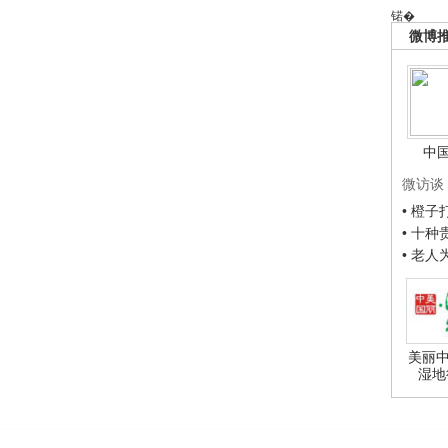
锘�
微博
中
微访谈
• 橙
• 十
• 老
美丽中
湿地