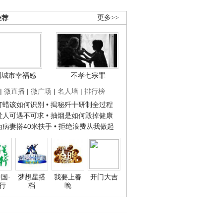
推荐
更多>>
国城市幸福感
不孝七宗罪
|
微直播
|
微广场
|
名人墙
|
排行榜
子打蜡该如何识别
• 揭秘歼十研制全过程
种贵人可遇不可求
• 抽烟是如何毁掉健康
人为病妻搭40米扶手
• 拒绝浪费从我做起
国·
梦想星搭
我要上春
开门大吉
行
档
晚