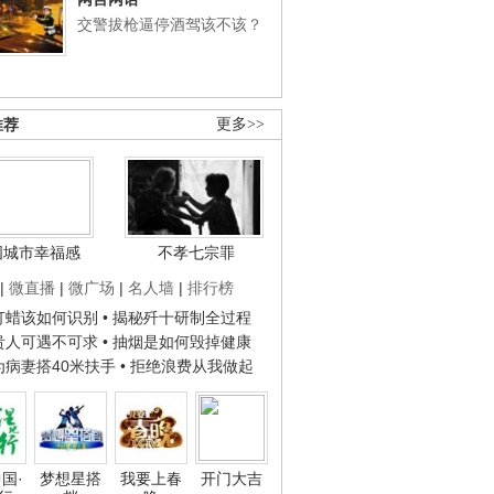
交警拔枪逼停酒驾该不该？
推荐
更多>>
国城市幸福感
不孝七宗罪
|
微直播
|
微广场
|
名人墙
|
排行榜
子打蜡该如何识别
• 揭秘歼十研制全过程
种贵人可遇不可求
• 抽烟是如何毁掉健康
人为病妻搭40米扶手
• 拒绝浪费从我做起
国·
梦想星搭
我要上春
开门大吉