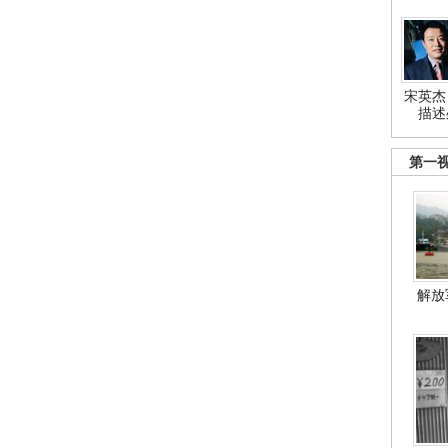
宋英杰
描述
第一
解放