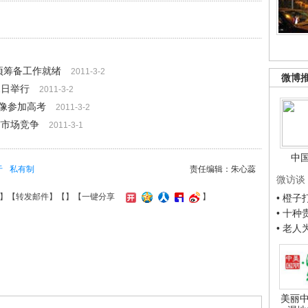
项筹备工作就绪
2011-3-2
微博
2日举行
2011-3-2
像参加高考
2011-3-2
与市场竞争
2011-3-1
中
于
私有制
责任编辑：朱心蕊
微访谈
】【
转发邮件
】【
】
【一键分享
】
• 橙
• 十
• 老
美丽中