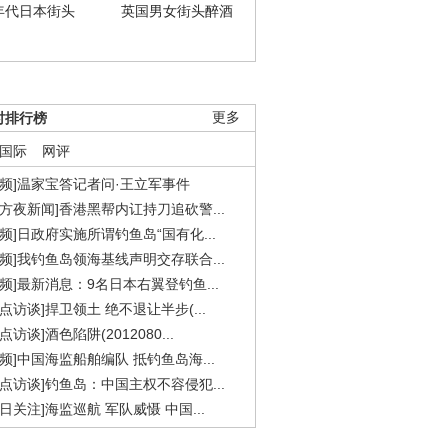
年代日本街头
英国男女街头醉酒
时排行榜
更多
国际
网评
视频]温家宝答记者问·王立军事件
东方夜新闻]香港黑帮内讧持刀追砍警...
视频]日政府实施所谓钓鱼岛“国有化...
视频]我钓鱼岛领海基线声明交存联合...
视频]最新消息：9名日本右翼登钓鱼...
焦点访谈]捍卫领土 绝不退让半步(...
点访谈]酒色陷阱(2012080...
视频]中国海监船舶编队 抵钓鱼岛海...
焦点访谈]钓鱼岛：中国主权不容侵犯...
今日关注]海监巡航 军队威慑 中国...