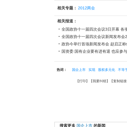
相关专题：
2012两会
相关报道：
全国政协十一届四次会议3日开幕 各
全国政协十一届四次会议新闻发布会
政协今举行首场新闻发布会 赵启正称
国资委:国有企业要有进有退 也应参
热词：
国企上市
实现
股权多元化
不等
【
打印
】【
我要纠错
】【
复制链接
搜索更多
国企上市
的新闻