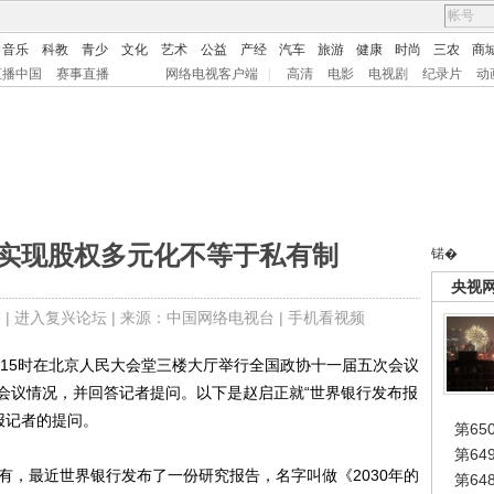
音乐
科教
青少
文化
艺术
公益
产经
汽车
旅游
健康
时尚
三农
商
直播中国
赛事直播
网络电视客户端
|
高清
电影
电视剧
纪录片
动
市实现股权多元化不等于私有制
锘�
央视
 |
进入复兴论坛
| 来源：中国网络电视台 |
手机看视频
15时在北京人民大会堂三楼大厅举行全国政协十一届五次会议
会议情况，并回答记者提问。以下是赵启正就“世界银行发布报
报记者的提问。
第65
第6
，最近世界银行发布了一份研究报告，名字叫做《2030年的
第6