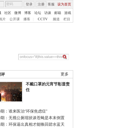
登录
注册
客服
设为首页
城
社区
微博
博客
论坛
访谈
邮箱
游戏
画片
公开课
播客
|
CCTV
频道
栏目
网评
更多
不戴口罩的元宵节彰显责
任
0期：谁来医治“环保焦虑症”
49期：无视公厕现状谈苍蝇是本末倒置
48期：环保逼出真相才能唤回碧水蓝天