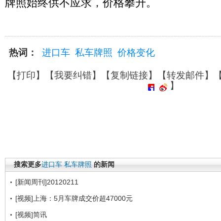
牌照始终供不应求，价格攀升。
热词：
进口车
私车牌照
价格变化
【
打印
】【
我要纠错
】【
复制链接
】【
转发邮件
】
】
搜索更多
进口车
私车牌照
的新闻
[新闻周刊]20120211
[视频]上海：5月车牌成交价超47000元
[视频]简讯