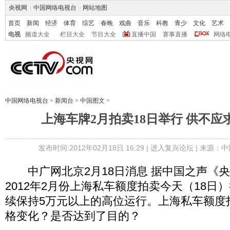
央视网
|
中国网络电视台
|
网站地图
首页
新闻
经济
体育
综艺
春晚
戏曲
音乐
科教
青少
文化
艺术
电视
频道大全
栏目大全
节目大全
直播中国
赛事直播
网络
中国网络电视台
>
新闻台
>
中国图文
>
上海车牌2月拍卖18日举行 供不应
发布时间:2012年02月18日 16:29 |
进入复兴论坛
| 来源：中
中广网北京2月18日消息 据中国之声《
2012年2月份上海私车额度拍卖今天（18日
续保持5万元以上的高位运行。上海私车额度
格变化？是否达到了目的？