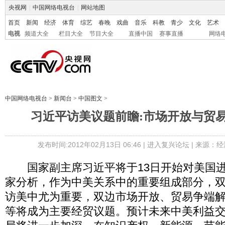
央视网
|
中国网络电视台
|
网站地图
首页
新闻
经济
体育
综艺
春晚
戏曲
音乐
科教
青少
文化
艺术
电视
频道大全
栏目大全
节目大全
直播中国
赛事直播
网络
中国网络电视台
>
新闻台
>
中国图文
>
习近平访美议题前瞻:市场开放与贸
发布时间:2012年02月13日 06:46 |
进入复兴论坛
| 来源：经
国家副主席习近平将于13日开始对美国进
家分析，作为中美关系中的重要组成部分，
访美中尤为重要，双边市场开放、贸易争端
等将成为主要经贸议题。预计未来中美利益