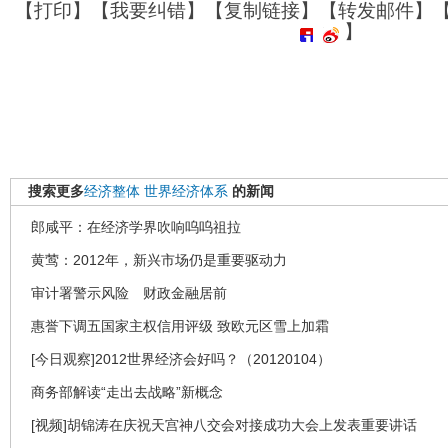
【
打印
】【
我要纠错
】【
复制链接
】【
转发邮件
】
】
搜索更多
经济整体
世界经济体系
的新闻
郎咸平：在经济学界吹响呜呜祖拉
黄莺：2012年，新兴市场仍是重要驱动力
审计署警示风险 财政金融居前
惠誉下调五国家主权信用评级 致欧元区雪上加霜
[今日观察]2012世界经济会好吗？（20120104）
商务部解读“走出去战略”新概念
[视频]胡锦涛在庆祝天宫神八交会对接成功大会上发表重要讲话