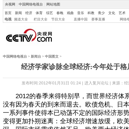
央视网
|
中国网络电视台
|
网站地图
首页
新闻
经济
体育
综艺
春晚
戏曲
音乐
科教
青少
文化
艺术
电视
频道大全
栏目大全
节目大全
直播中国
赛事直播
网络
中国网络电视台
>
新闻台
>
中国图文
>
经济学家诊脉全球经济:今年处于格
发布时间:2012年01月31日 01:24 |
进入复兴论坛
| 来源：经
2012的春季来得特别早，而世界经济体
没有因为春天的到来而退去。欧债危机、日
一系列事件使得本已动荡不定的国际经济形势在
变得更加扑朔迷离：全球经济增速放缓，欧