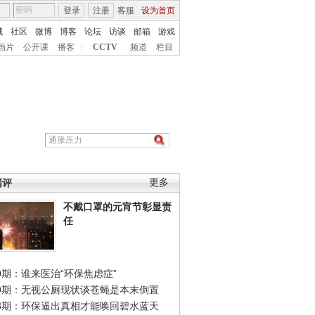
登录
注册
客服
设为首页
城
社区
微博
博客
论坛
访谈
邮箱
游戏
画片
公开课
播客
|
CCTV
频道
栏目
网评
更多
不戴口罩的元宵节彰显责
任
0期：谁来医治“环保焦虑症”
49期：无视公厕现状谈苍蝇是本末倒置
48期：环保逼出真相才能唤回碧水蓝天