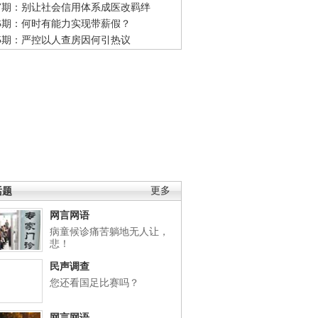
47期：别让社会信用体系成医改羁绊
46期：何时有能力实现带薪假？
45期：严控以人查房因何引热议
话题
更多
网言网语
病童候诊痛苦躺地无人让，
悲！
民声调查
您还看国足比赛吗？
网言网语