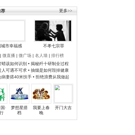
推荐
更多>>
国城市幸福感
不孝七宗罪
|
微直播
|
微广场
|
名人墙
|
排行榜
子打蜡该如何识别
• 揭秘歼十研制全过程
种贵人可遇不可求
• 抽烟是如何毁掉健康
人为病妻搭40米扶手
• 拒绝浪费从我做起
国·
梦想星搭
我要上春
开门大吉
行
档
晚