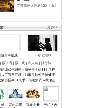
交警拔枪逼停酒驾该不该？
推荐
更多>>
国城市幸福感
不孝七宗罪
|
微直播
|
微广场
|
名人墙
|
排行榜
子打蜡该如何识别
• 揭秘歼十研制全过程
种贵人可遇不可求
• 抽烟是如何毁掉健康
人为病妻搭40米扶手
• 拒绝浪费从我做起
国·
梦想星搭
我要上春
开门大吉