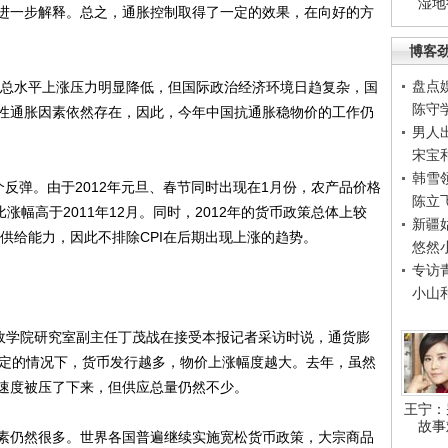
湿地
进一步解释。总之，通胀控制取得了一定的效果，在向好的方
博客
盘点
总水平上涨压力明显降低，但国际政治经济环境日趋复杂，国
陈守
性通胀因素依然存在，因此，今年中国抗通胀稳物价的工作仍
男人
宋宝
韩雪
反弹。由于2012年元旦、春节同时出现在1月份，农产品价格
陈立
比涨幅高于2011年12月。同时，2012年的货币政策总体上较
新疆
贷供给能力，因此不排除CPI在后期出现上涨的趋势。
悠然
专访
小山
政学院研究室副主任丁茂战在接受本报记者采访时说，通货膨
确定的情况下，货币发行越多，物价上涨幅度越大。去年，虽然
速度被压了下来，但供应总量仍然不少。
王宁：
故事
仍然很多。世界各国普遍继续实施宽松货币政策，大宗商品