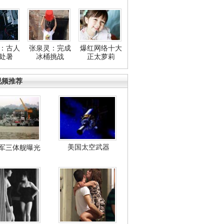
：古人
张泉灵：完成
爆红网络十大
处暑
冰桶挑战
正太萝莉
视频推荐
美国太空武器
军三体舰曝光