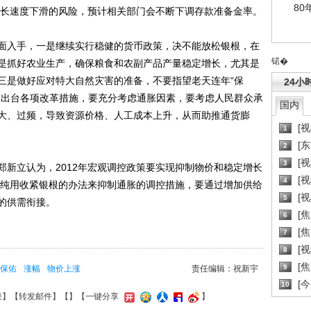
80
济增长速度下滑的风险，预计相关部门会不断下调存款准备金率。
入手，一是继续实行稳健的货币政策，决不能放松银根，在
锘�
是抓好农业生产，确保粮食和农副产品产量稳定增长，尤其是
三是做好应对特大自然灾害的准备，不要指望老天连年“保
24小
是出台各项改革措施，要充分考虑通胀因素，要考虑人民群众承
国内
大、过频，导致资源价格、人工成本上升，从而助推通货膨
[
1
[
2
[
3
立认为，2012年宏观调控政策要实现抑制物价和稳定增长
[
4
度单纯用收紧银根的办法来抑制通胀的调控措施，要通过增加供给
[
5
的供需衔接。
[
6
[焦
7
[
8
[
9
保佑
涨幅
物价上涨
责任编辑：祝新宇
[
10
接
】【
转发邮件
】【
】
【一键分享
】