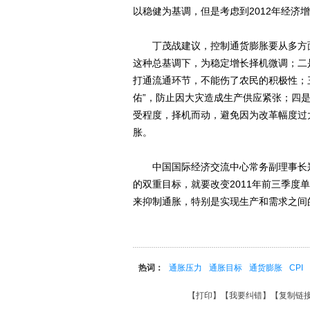
以稳健为基调，但是考虑到2012年经
丁茂战建议，控制通货膨胀要从多方面
这种总基调下，为稳定增长择机微调；二
打通流通环节，不能伤了农民的积极性；
佑”，防止因大灾造成生产供应紧张；四
受程度，择机而动，避免因为改革幅度过
胀。
中国国际经济交流中心常务副理事长郑新
的双重目标，就要改变2011年前三季
来抑制通胀，特别是实现生产和需求之间
热词：
通胀压力
通胀目标
通货膨胀
CPI
【
打印
】【
我要纠错
】【
复制链