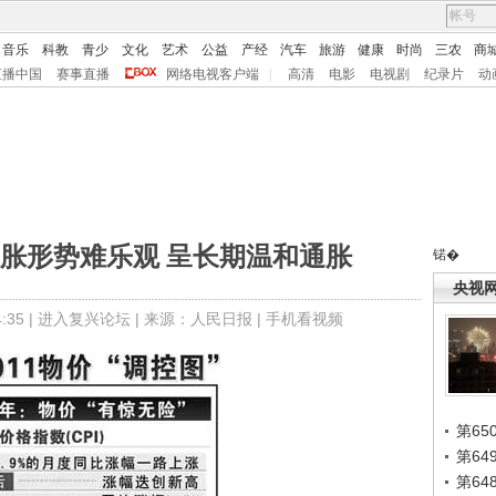
音乐
科教
青少
文化
艺术
公益
产经
汽车
旅游
健康
时尚
三农
商
直播中国
赛事直播
网络电视客户端
|
高清
电影
电视剧
纪录片
动
胀形势难乐观 呈长期温和通胀
锘�
央视
35 |
进入复兴论坛
| 来源：人民日报 |
手机看视频
第65
第6
第6