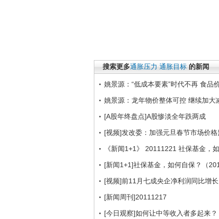
搜索更多
通胀压力
通胀目标
的新闻
姚景源：“低成本要素”时代不再 食品
姚景源：龙年物价整体可控 继续加大
[A股年终盘点]A股惨淡全年跌两成
[视频]发改委：加强元旦春节市场价格
《新闻1+1》 20111221 社保基金
[新闻1+1]社保基金，如何自保？（201
[视频]前11月七成央企净利润同比增长
[新闻周刊]20111217
[今日观察]如何让中等收入者多起来？（2