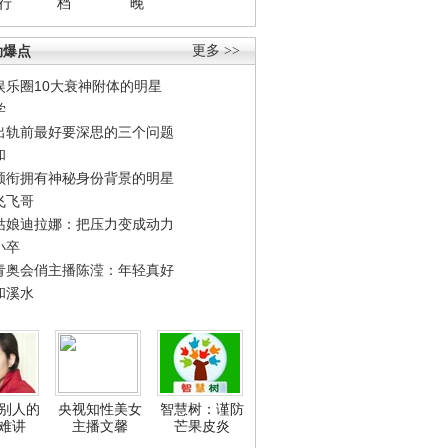
行
档
晚
劲爆点
更多 >>
娱乐圈10大衰神附体的明星
学
出轨前最好要深思的三个问题
和
领衔拥有神秘身份背景的明星
飞飞哥
姑娘迪拉娜：把压力变成动力
小卒
青奥会俏主播陈滢：年轻真好
和溪水
别人的
央视知性美女
智慧树：谨防
难讲
主播文馨
芒果皮炎