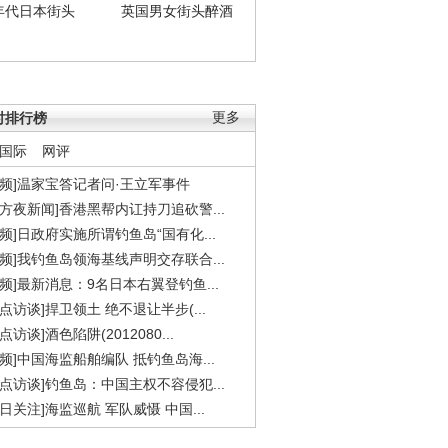
年代日本街头
英国男女街头醉酒
时排行榜
更多
国际
网评
视频]温家宝答记者问·王立军事件
东方夜新闻]香港黑帮内讧持刀追砍警...
视频]日政府实施所谓钓鱼岛“国有化...
视频]我钓鱼岛领海基线声明交存联合...
视频]最新消息：9名日本右翼登钓鱼...
焦点访谈]捍卫领土 绝不退让半步(...
点访谈]酒色陷阱(2012080...
视频]中国海监船舶编队 抵钓鱼岛海...
焦点访谈]钓鱼岛：中国主权不容侵犯...
今日关注]海监巡航 军队威慑 中国...