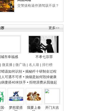
交警拔枪逼停酒驾该不该？
推荐
更多>>
国城市幸福感
不孝七宗罪
|
微直播
|
微广场
|
名人墙
|
排行榜
子打蜡该如何识别
• 揭秘歼十研制全过程
种贵人可遇不可求
• 抽烟是如何毁掉健康
人为病妻搭40米扶手
• 拒绝浪费从我做起
国·
梦想星搭
我要上春
开门大吉