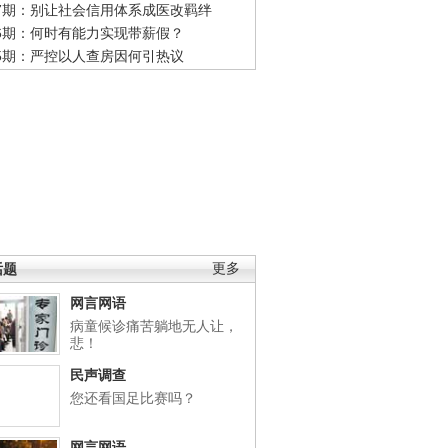
47期：别让社会信用体系成医改羁绊
46期：何时有能力实现带薪假？
45期：严控以人查房因何引热议
话题
更多
网言网语
病童候诊痛苦躺地无人让，
悲！
民声调查
您还看国足比赛吗？
网言网语