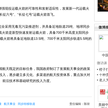
增强现役运载火箭的可靠性和发射适应性，发展新一代运载火
长征六号”、“长征七号”运载火箭首飞。
全采用无毒无污染推进剂，并具备近地轨道25吨、地球同步
微博
运载火箭是新型快速发射运载火箭，具备700千米高度太阳同步
载火箭将具备近地轨道13.5吨、700千米太阳同步轨道5.5吨的
中
微访谈
航天既定的目标任务，我国政府制订了发展航天事业的政策
• 橙
投入，逐步建立多元化、多渠道的航天投资体系，重点加大对
• 十
• 老
、前沿技术和基础研究的投入力度。
接
航天事业
同步转移轨道
责任编辑：陈琰
美丽中