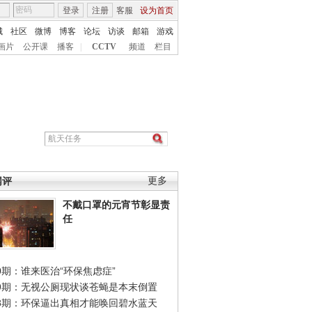
登录
注册
客服
设为首页
城
社区
微博
博客
论坛
访谈
邮箱
游戏
画片
公开课
播客
|
CCTV
频道
栏目
网评
更多
不戴口罩的元宵节彰显责
任
0期：谁来医治“环保焦虑症”
49期：无视公厕现状谈苍蝇是本末倒置
48期：环保逼出真相才能唤回碧水蓝天