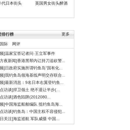
年代日本街头
英国男女街头醉酒
时排行榜
更多
国际
网评
视频]温家宝答记者问·王立军事件
东方夜新闻]香港黑帮内讧持刀追砍警...
视频]日政府实施所谓钓鱼岛“国有化...
视频]我钓鱼岛领海基线声明交存联合...
视频]最新消息：9名日本右翼登钓鱼...
焦点访谈]捍卫领土 绝不退让半步(...
点访谈]酒色陷阱(2012080...
视频]中国海监船舶编队 抵钓鱼岛海...
焦点访谈]钓鱼岛：中国主权不容侵犯...
今日关注]海监巡航 军队威慑 中国...