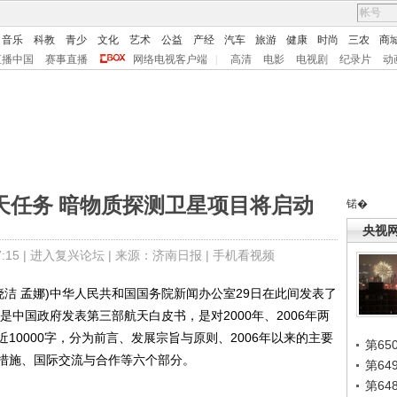
音乐
科教
青少
文化
艺术
公益
产经
汽车
旅游
健康
时尚
三农
商
直播中国
赛事直播
网络电视客户端
|
高清
电影
电视剧
纪录片
动
天任务 暗物质探测卫星项目将启动
锘�
央视
15 |
进入复兴论坛
| 来源：济南日报 |
手机看视频
洁 孟娜)中华人民共和国国务院新闻办公室29日在此间发表了
是中国政府发表第三部航天白皮书，是对2000年、2006年两
10000字，分为前言、发展宗旨与原则、2006年以来的主要
第65
措施、国际交流与合作等六个部分。
第6
第6