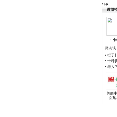
锘�
微博
中
微访谈
• 橙
• 十
• 老
美丽中
湿地