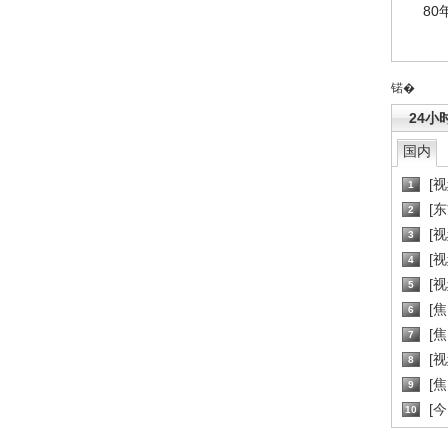
80
锘�
24小
国内
[
1
[
2
[
3
[
4
[
5
[
6
[焦
7
[
8
[
9
[
10