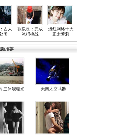
：古人
张泉灵：完成
爆红网络十大
处暑
冰桶挑战
正太萝莉
视频推荐
美国太空武器
军三体舰曝光