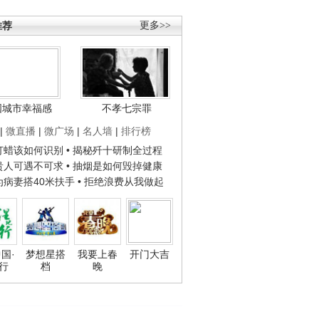
推荐
更多>>
国城市幸福感
不孝七宗罪
|
微直播
|
微广场
|
名人墙
|
排行榜
子打蜡该如何识别
• 揭秘歼十研制全过程
种贵人可遇不可求
• 抽烟是如何毁掉健康
人为病妻搭40米扶手
• 拒绝浪费从我做起
国·
梦想星搭
我要上春
开门大吉
行
档
晚