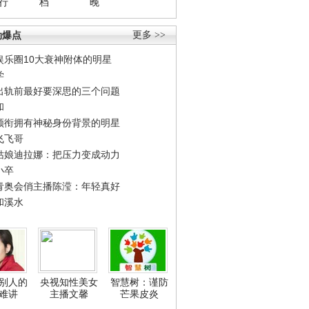
行
档
晚
劲爆点
更多 >>
娱乐圈10大衰神附体的明星
学
出轨前最好要深思的三个问题
和
领衔拥有神秘身份背景的明星
飞飞哥
姑娘迪拉娜：把压力变成动力
小卒
青奥会俏主播陈滢：年轻真好
和溪水
别人的
央视知性美女
智慧树：谨防
难讲
主播文馨
芒果皮炎