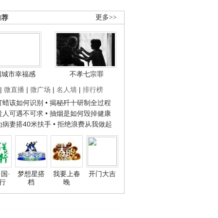
推荐
更多>>
国城市幸福感
不孝七宗罪
|
微直播
|
微广场
|
名人墙
|
排行榜
子打蜡该如何识别
• 揭秘歼十研制全过程
种贵人可遇不可求
• 抽烟是如何毁掉健康
人为病妻搭40米扶手
• 拒绝浪费从我做起
国·
梦想星搭
我要上春
开门大吉
行
档
晚