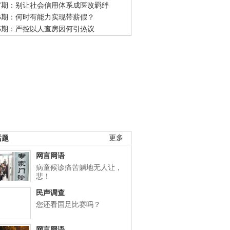
47期：别让社会信用体系成医改羁绊
46期：何时有能力实现带薪假？
45期：严控以人查房因何引热议
话题
更多
网言网语
病童候诊痛苦躺地无人让，
悲！
民声调查
您还看国足比赛吗？
网言网语