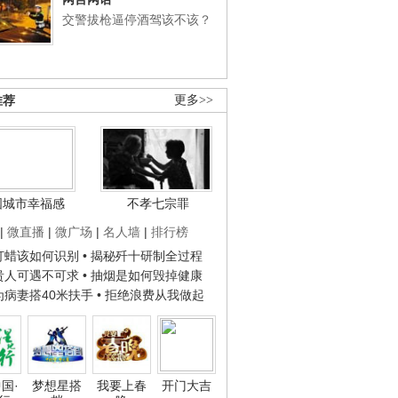
交警拔枪逼停酒驾该不该？
推荐
更多>>
国城市幸福感
不孝七宗罪
|
微直播
|
微广场
|
名人墙
|
排行榜
子打蜡该如何识别
• 揭秘歼十研制全过程
种贵人可遇不可求
• 抽烟是如何毁掉健康
人为病妻搭40米扶手
• 拒绝浪费从我做起
国·
梦想星搭
我要上春
开门大吉