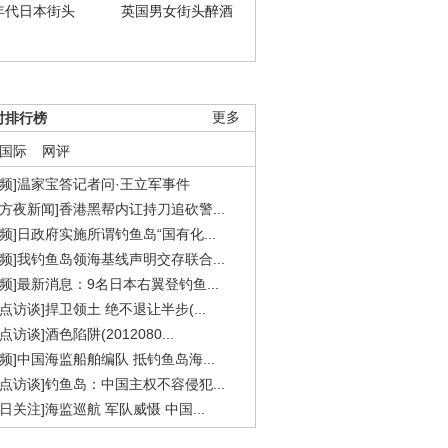
年代日本街头
英国男女街头醉酒
时排行榜
更多
国际
网评
视频]温家宝答记者问·王立军事件
东方夜新闻]香港黑帮内讧持刀追砍警...
视频]日政府实施所谓钓鱼岛“国有化...
视频]我钓鱼岛领海基线声明交存联合...
视频]最新消息：9名日本右翼登钓鱼...
焦点访谈]捍卫领土 绝不退让半步(...
点访谈]酒色陷阱(2012080...
视频]中国海监船舶编队 抵钓鱼岛海...
焦点访谈]钓鱼岛：中国主权不容侵犯...
今日关注]海监巡航 军队威慑 中国...