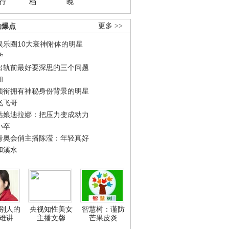
行
档
晚
劲爆点
更多 >>
娱乐圈10大衰神附体的明星
学
出轨前最好要深思的三个问题
和
领衔拥有神秘身份背景的明星
飞飞哥
姑娘迪拉娜：把压力变成动力
小卒
青奥会俏主播陈滢：年轻真好
和溪水
别人的
央视知性美女
智慧树：谨防
难讲
主播文馨
芒果皮炎