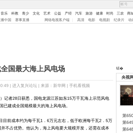
音乐
科教
青少
文化
艺术
公益
产经
汽车
旅游
健康
时尚
三农
商
直播中国
赛事直播
网络电视客户端
|
高清
电影
电视剧
纪录片
动
成全国最大海上风电场
锘�
央视
:49 |
进入复兴论坛
| 来源：新华网 |
手机看视频
）记者28日获悉，国电龙源江苏如东15万千瓦海上示范风电
中国已建成全国规模最大的海上风电场。
第65
前成本约为每千瓦1．6万元左右，低于欧洲每千瓦2．5万
第6
网并不占优势。他认为，海上风电要大规模开发，还需在成本
第6