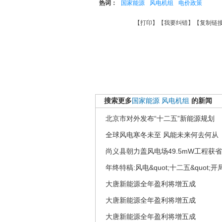
热词：
国家能源
风电机组
电价政策
【
打印
】【
我要纠错
】【
复制链
搜索更多
国家能源
风电机组
的新闻
北京市对外发布“十二五”新能源规划
全球风电寒冬未至 风能未来何去何从
尚义县朝力盖风电场49.5mW工程获
年终特稿:风电&quot;十二五&quot
大唐新能源全年盈利将增五成
大唐新能源全年盈利将增五成
大唐新能源全年盈利将增五成