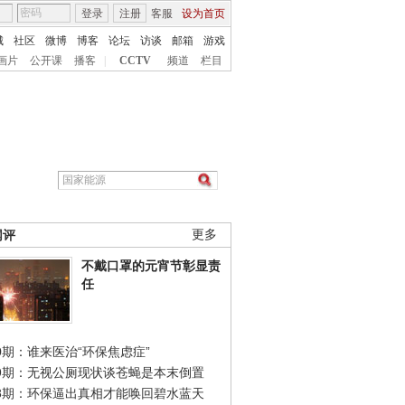
登录
注册
客服
设为首页
城
社区
微博
博客
论坛
访谈
邮箱
游戏
画片
公开课
播客
|
CCTV
频道
栏目
网评
更多
不戴口罩的元宵节彰显责
任
0期：谁来医治“环保焦虑症”
49期：无视公厕现状谈苍蝇是本末倒置
48期：环保逼出真相才能唤回碧水蓝天