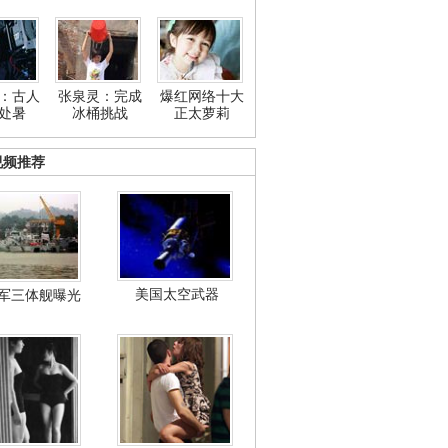
：古人
张泉灵：完成
爆红网络十大
处暑
冰桶挑战
正太萝莉
视频推荐
美国太空武器
军三体舰曝光