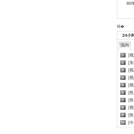
80
锘�
24小
国内
[
1
[
2
[
3
[
4
[
5
[
6
[焦
7
[
8
[
9
[
10