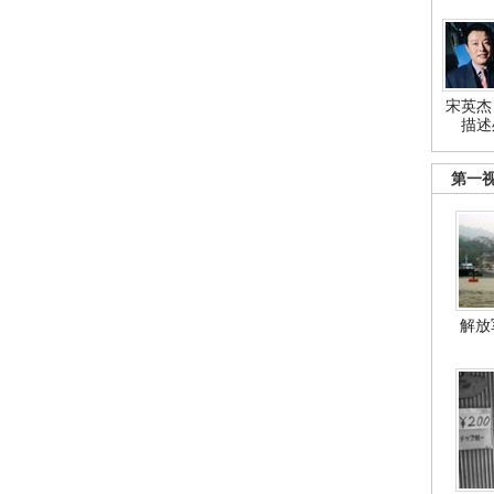
宋英杰
描述
第一
解放