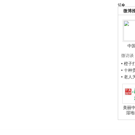
锘�
微博
中
微访谈
• 橙
• 十
• 老
美丽中
湿地