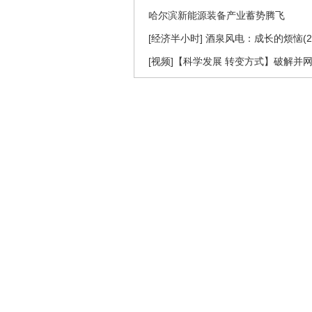
哈尔滨新能源装备产业蓄势腾飞
[经济半小时] 酒泉风电：成长的烦恼(201
[视频]【科学发展 转变方式】破解并