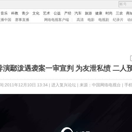
音乐
科教
青少
文化
艺术
公益
产经
汽车
旅游
健康
时尚
三农
商
直播中国
赛事直播
网络电视客户端
|
高清
电影
电视剧
纪录片
动
]导演鄢泼遇袭案一审宣判 为友泄私愤 二人
:2011年12月10日 13:34 |
进入复兴论坛
| 来源：中国网络电视台 |
手