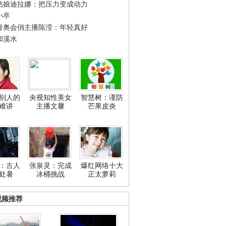
姑娘迪拉娜：把压力变成动力
小卒
青奥会俏主播陈滢：年轻真好
和溪水
别人的
央视知性美女
智慧树：谨防
难讲
主播文馨
芒果皮炎
：古人
张泉灵：完成
爆红网络十大
处暑
冰桶挑战
正太萝莉
视频推荐