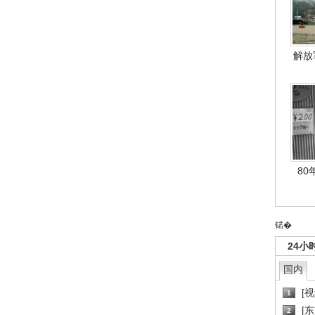
解放
80
锘�
24小
国内
[
1
[
2