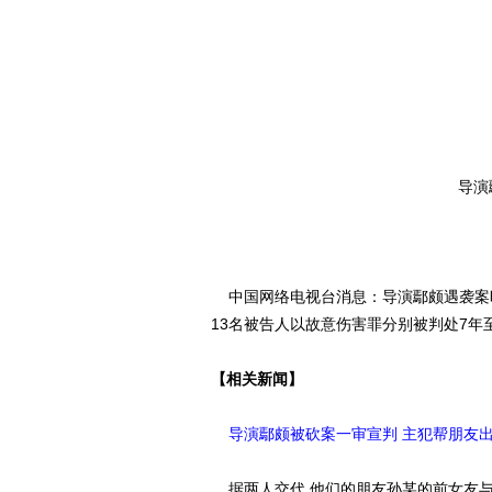
导演
中国网络电视台消息：导演鄢颇遇袭案
13名被告人以故意伤害罪分别被判处7年
【相关新闻】
导演鄢颇被砍案一审宣判 主犯帮朋友出
据两人交代,他们的朋友孙某的前女友与鄢