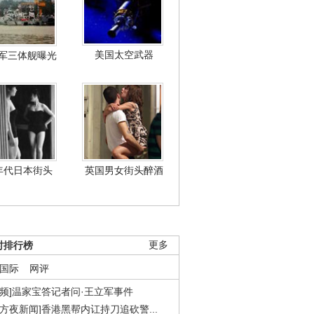
美国太空武器
军三体舰曝光
年代日本街头
英国男女街头醉酒
时排行榜
更多
国际
网评
视频]温家宝答记者问·王立军事件
东方夜新闻]香港黑帮内讧持刀追砍警...