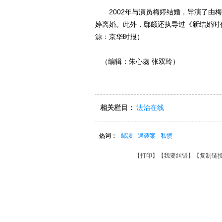
2002年与演员梅婷结婚，导演了由梅
婷离婚。此外，鄢颇还执导过《新结婚时
源：京华时报）
（编辑：朱心蕊 张双玲）
相关栏目：
法治在线
热词：
鄢泼
遇袭案
私愤
【
打印
】【
我要纠错
】【
复制链