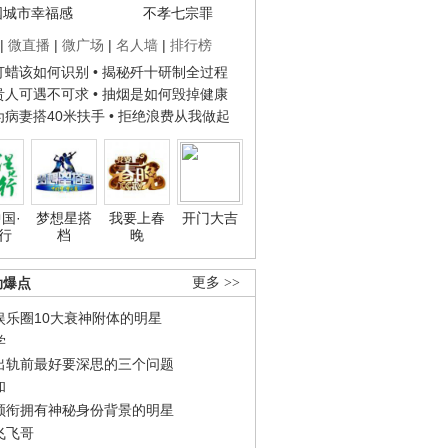
国城市幸福感
不孝七宗罪
|
微直播
|
微广场
|
名人墙
|
排行榜
子打蜡该如何识别
• 揭秘歼十研制全过程
种贵人可遇不可求
• 抽烟是如何毁掉健康
人为病妻搭40米扶手
• 拒绝浪费从我做起
国·
梦想星搭
我要上春
开门大吉
行
档
晚
劲爆点
更多 >>
娱乐圈10大衰神附体的明星
学
出轨前最好要深思的三个问题
和
领衔拥有神秘身份背景的明星
飞飞哥