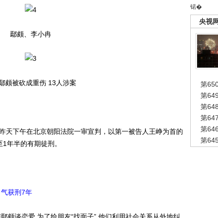
锘�
央视
鄢颇、李小冉
鄢颇被砍成重伤 13人涉案
第65
第6
第6
第6
第6
昨天下午在北京朝阳法院一审宣判，以第一被告人王峥为首的
第6
至1年半的有期徒刑。
气获刑7年
颇谈恋爱,为了给朋友“找面子”,他们利用社会关系从外地纠