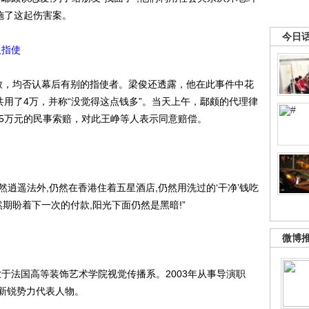
实施了这起伤害案。
今日
人指使
，均否认幕后有别的指使者。梁俊还透露，他在此事件中花
共用了4万，并称“没觉得这点钱多”。当天上午，鄢颇的代理律
25万元的民事索赔，对此王峥等人表示同意赔偿。
然逍遥法外,仍然在香港住着五星酒店,仍然用洗过的‘干净’钱吃
然期盼着下一次的付款,阳光下面仍然是黑暗!”
微博
于法国高等装饰艺术学院视觉传播系。2003年从事导演职
新锐势力代表人物。