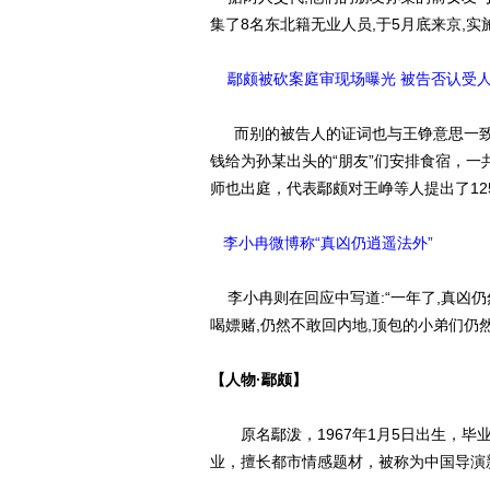
集了8名东北籍无业人员,于5月底来京,
鄢颇被砍案庭审现场曝光 被告否认受
而别的被告人的证词也与王铮意思一致
钱给为孙某出头的“朋友”们安排食宿，一
师也出庭，代表鄢颇对王峥等人提出了1
李小冉微博称“真凶仍逍遥法外”
李小冉则在回应中写道:“一年了,真凶仍
喝嫖赌,仍然不敢回内地,顶包的小弟们仍
【人物·鄢颇】
原名鄢泼，1967年1月5日出生，毕业
业，擅长都市情感题材，被称为中国导演