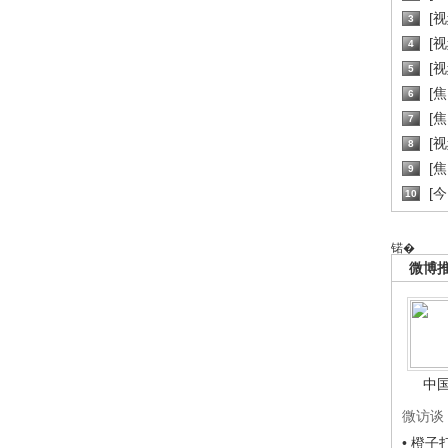
[
3
[
4
[
5
[
6
[焦
7
[
8
[
9
[
10
锘�
微博
中
微访谈
• 橙