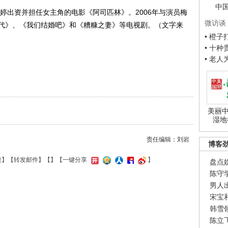
中
婷出资并担任女主角的电影《阿司匹林》。2006年与演员梅
微访谈
代》、《我们结婚吧》和《糟糠之妻》等电视剧。（文字来
• 橙
• 十
• 老
美丽中
湿地
责任编辑：刘岩
博客
接
】【
转发邮件
】【
】
【一键分享
】
盘点
陈守
男人
宋宝
韩雪
陈立