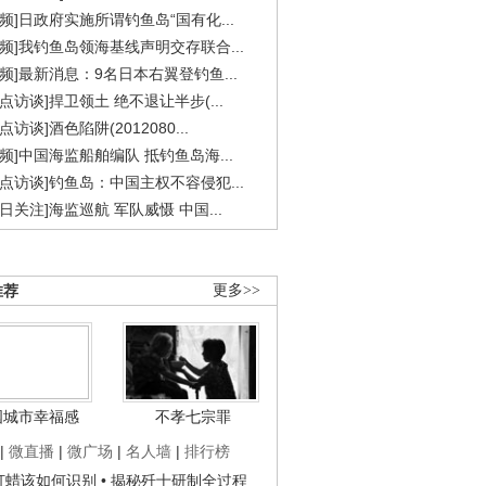
视频]日政府实施所谓钓鱼岛“国有化...
视频]我钓鱼岛领海基线声明交存联合...
视频]最新消息：9名日本右翼登钓鱼...
焦点访谈]捍卫领土 绝不退让半步(...
点访谈]酒色陷阱(2012080...
视频]中国海监船舶编队 抵钓鱼岛海...
焦点访谈]钓鱼岛：中国主权不容侵犯...
今日关注]海监巡航 军队威慑 中国...
推荐
更多>>
国城市幸福感
不孝七宗罪
|
微直播
|
微广场
|
名人墙
|
排行榜
子打蜡该如何识别
• 揭秘歼十研制全过程