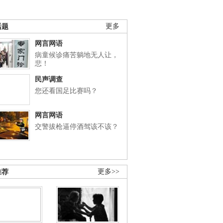
话题
更多
网言网语
病童候诊痛苦躺地无人让，
悲！
民声调查
您还看国足比赛吗？
网言网语
交警拔枪逼停酒驾该不该？
推荐
更多>>