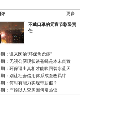
网评
更多
不戴口罩的元宵节彰显责
任
0期：谁来医治“环保焦虑症”
49期：无视公厕现状谈苍蝇是本末倒置
48期：环保逼出真相才能唤回碧水蓝天
47期：别让社会信用体系成医改羁绊
46期：何时有能力实现带薪假？
45期：严控以人查房因何引热议