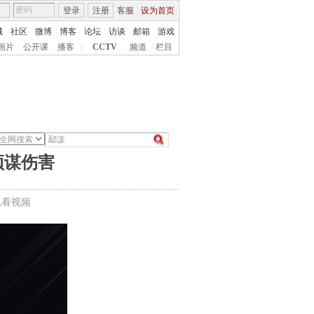
登录
注册
客服
设为首页
城
社区
微博
博客
论坛
访谈
邮箱
游戏
画片
公开课
播客
|
CCTV
频道
栏目
预谋伤害
机看视频