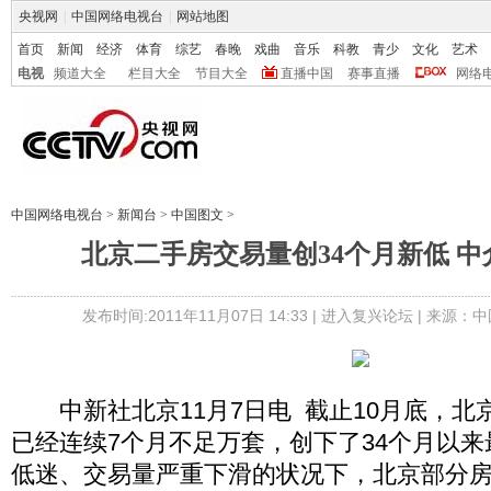
央视网
|
中国网络电视台
|
网站地图
首页
新闻
经济
体育
综艺
春晚
戏曲
音乐
科教
青少
文化
艺术
电视
频道大全
栏目大全
节目大全
直播中国
赛事直播
网络
中国网络电视台
>
新闻台
>
中国图文
>
北京二手房交易量创34个月新低 
发布时间:2011年11月07日 14:33 |
进入复兴论坛
| 来源：中
中新社北京11月7日电 截止10月底，北
已经连续7个月不足万套，创下了34个月以
低迷、交易量严重下滑的状况下，北京部分