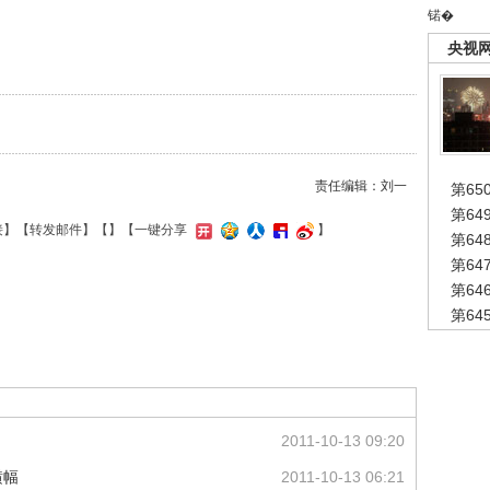
锘�
央视
责任编辑：刘一
第65
第6
接
】【
转发邮件
】【
】
【一键分享
】
第6
第6
第6
第6
2011-10-13 09:20
横幅
2011-10-13 06:21