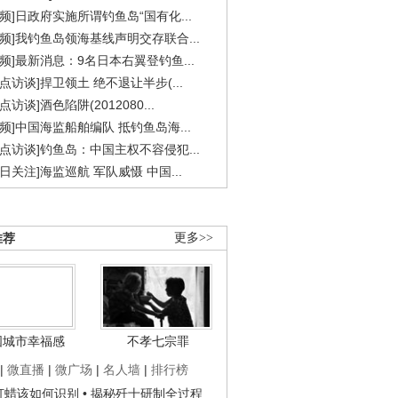
视频]日政府实施所谓钓鱼岛“国有化...
视频]我钓鱼岛领海基线声明交存联合...
视频]最新消息：9名日本右翼登钓鱼...
焦点访谈]捍卫领土 绝不退让半步(...
点访谈]酒色陷阱(2012080...
视频]中国海监船舶编队 抵钓鱼岛海...
焦点访谈]钓鱼岛：中国主权不容侵犯...
今日关注]海监巡航 军队威慑 中国...
推荐
更多>>
国城市幸福感
不孝七宗罪
|
微直播
|
微广场
|
名人墙
|
排行榜
子打蜡该如何识别
• 揭秘歼十研制全过程