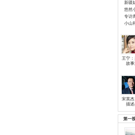
新疆
悠然
专访
小山
王宁：
故事
宋英杰
描述
第一