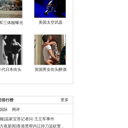
美国太空武器
军三体舰曝光
年代日本街头
英国男女街头醉酒
时排行榜
更多
国际
网评
视频]温家宝答记者问·王立军事件
东方夜新闻]香港黑帮内讧持刀追砍警...