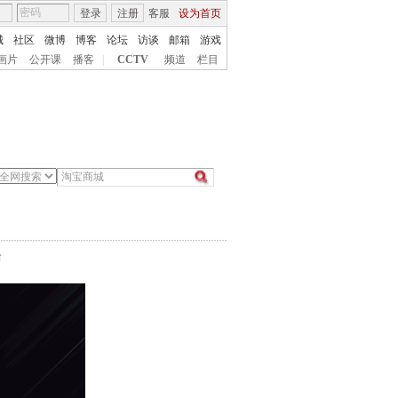
登录
注册
客服
设为首页
城
社区
微博
博客
论坛
访谈
邮箱
游戏
画片
公开课
播客
|
CCTV
频道
栏目
台