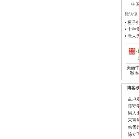
中
微访谈
• 橙
• 十
• 老
美丽中
湿地
博客
盘点
陈守
男人
宋宝
韩雪
陈立