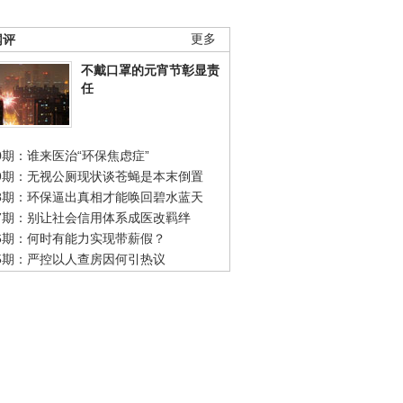
网评
更多
不戴口罩的元宵节彰显责
任
0期：谁来医治“环保焦虑症”
49期：无视公厕现状谈苍蝇是本末倒置
48期：环保逼出真相才能唤回碧水蓝天
47期：别让社会信用体系成医改羁绊
46期：何时有能力实现带薪假？
45期：严控以人查房因何引热议