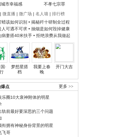
国城市幸福感
不孝七宗罪
|
微直播
|
微广场
|
名人墙
|
排行榜
子打蜡该如何识别
• 揭秘歼十研制全过程
种贵人可遇不可求
• 抽烟是如何毁掉健康
人为病妻搭40米扶手
• 拒绝浪费从我做起
国·
梦想星搭
我要上春
开门大吉
行
档
晚
劲爆点
更多 >>
娱乐圈10大衰神附体的明星
学
出轨前最好要深思的三个问题
和
领衔拥有神秘身份背景的明星
飞飞哥