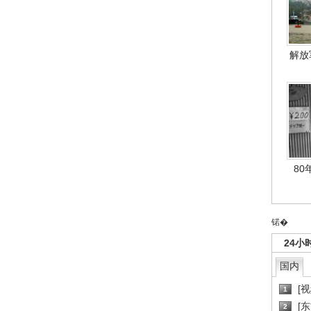
解放
80
锘�
24小
国内
[
1
[
2