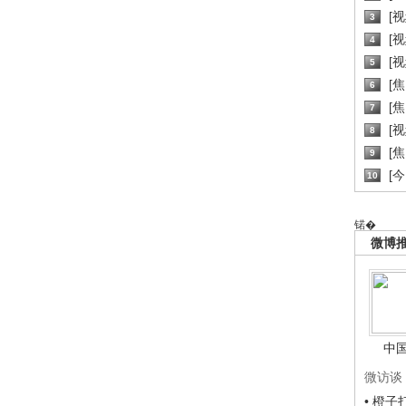
[
3
[
4
[
5
[
6
[焦
7
[
8
[
9
[
10
锘�
微博
中
微访谈
• 橙