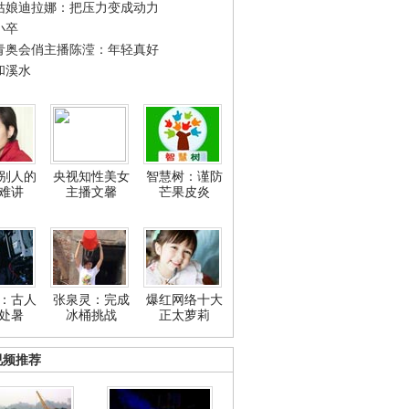
姑娘迪拉娜：把压力变成动力
小卒
青奥会俏主播陈滢：年轻真好
和溪水
别人的
央视知性美女
智慧树：谨防
难讲
主播文馨
芒果皮炎
：古人
张泉灵：完成
爆红网络十大
处暑
冰桶挑战
正太萝莉
视频推荐