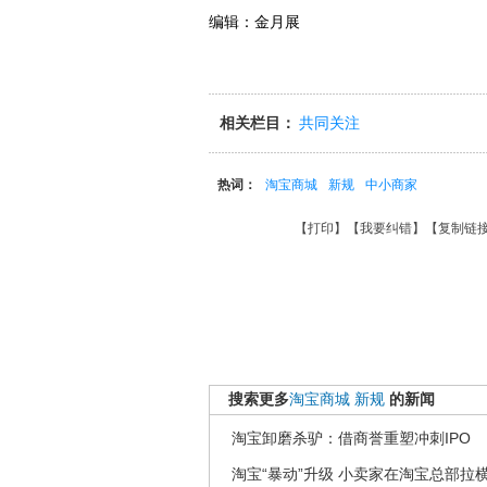
编辑：金月展
相关栏目：
共同关注
热词：
淘宝商城
新规
中小商家
【
打印
】【
我要纠错
】【
复制链
搜索更多
淘宝商城
新规
的新闻
淘宝卸磨杀驴：借商誉重塑冲刺IPO
淘宝“暴动”升级 小卖家在淘宝总部拉