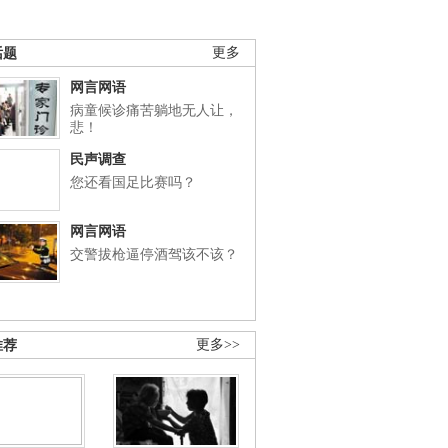
话题
更多
网言网语
病童候诊痛苦躺地无人让，
悲！
民声调查
您还看国足比赛吗？
网言网语
交警拔枪逼停酒驾该不该？
推荐
更多>>