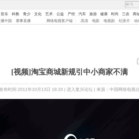
音乐
科教
青少
文化
艺术
公益
产经
汽车
旅游
健康
时尚
三农
商
直播中国
赛事直播
网络电视客户端
|
高清
电影
电视剧
纪录片
动
[视频]淘宝商城新规引中小商家不满
发布时间:2011年10月13日 18:20 |
进入复兴论坛
| 来源：中国网络电视