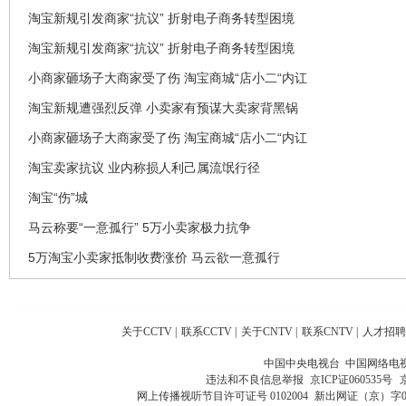
淘宝新规引发商家“抗议” 折射电子商务转型困境
淘宝新规引发商家“抗议” 折射电子商务转型困境
小商家砸场子大商家受了伤 淘宝商城“店小二“内讧
淘宝新规遭强烈反弹 小卖家有预谋大卖家背黑锅
小商家砸场子大商家受了伤 淘宝商城“店小二“内讧
淘宝卖家抗议 业内称损人利己属流氓行径
淘宝“伤”城
马云称要“一意孤行” 5万小卖家极力抗争
5万淘宝小卖家抵制收费涨价 马云欲一意孤行
关于CCTV
|
联系CCTV
|
关于CNTV
|
联系CNTV
|
人才招聘
中国中央电视台 中国网络电
违法和不良信息举报
京ICP证060535号
网上传播视听节目许可证号 0102004
新出网证（京）字0