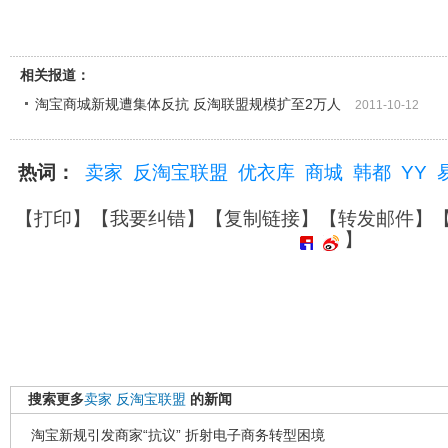
相关报道：
淘宝商城新规遭集体反抗 反淘联盟规模扩至2万人
2011-10-12
热词：
卖家
反淘宝联盟
优衣库
商城
韩都
YY
【
打印
】【
我要纠错
】【
复制链接
】【
转发邮件
】
】
搜索更多
卖家
反淘宝联盟
的新闻
淘宝新规引发商家“抗议” 折射电子商务转型困境