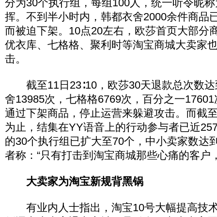
分为30个执行组，每组100人，统一听令昵称为“
挥。不到半小时内，韩都衣舍2000余件商品
而被迫下架。10点20左右，欧莎首页大部分
优衣库、七格格、聚利时等淘宝商城大卖家
击。
截至11日23∶10，欧莎30天退款总次数达到
舍13985次，七格格6769次，百分之一176
通过下架商品，停止运营来躲避攻击。而截至
为止，结集在YY语音上的行动参与者已近25
的30个执行组已扩大至70个，中小卖家数达到
者称：“只有打击到淘宝商城那些心痛的客户
大卖家为淘宝新规背黑锅
有业内人士指出，淘宝10号大幅提高技术