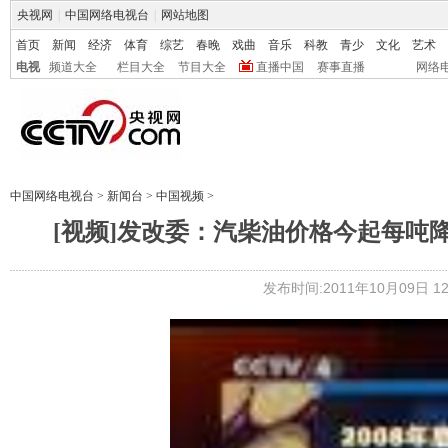
央视网
|
中国网络电视台
|
网站地图
首页
新闻
经济
体育
综艺
春晚
戏曲
音乐
科教
青少
文化
艺术
电视
频道大全
栏目大全
节目大全
直播中国
赛事直播
网络
中国网络电视台
>
新闻台
>
中国视频
>
[视频]发改委：汽柴油价格今起每吨降
发布时间:2011年10月09日 12: